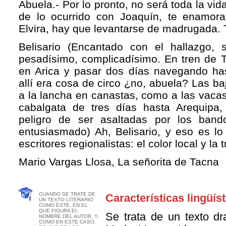
Abuela.- Por lo pronto, no será toda la vi
de lo ocurrido con Joaquín, te enamora
Elvira, hay que levantarse de madrugada. 
Belisario (Encantado con el hallazgo, s
pesadísimo, complicadísimo. En tren de T
en Arica y pasar dos días navegando ha
allí era cosa de circo ¿no, abuela? Las b
a la lancha en canastas, como a las vaca
cabalgata de tres días hasta Arequipa,
peligro de ser asaltadas por los bando
entusiasmado) Ah, Belisario, y eso es lo 
escritores regionalistas: el color local y la 
Mario Vargas Llosa, La señorita de Tacna
CUANDO SE TRATE DE
Características lingüíst
UN TEXTO LITERARIO
COMO ÉSTE, EN EL
QUE FIGURA EL
Se trata de un texto dr
NOMBRE DEL AUTOR, Y,
COMO EN ESTE CASO,