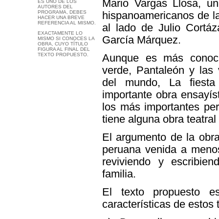
Mario Vargas Llosa, un
ES UNO DE LOS
AUTORES DEL
PROGRAMA, DEBES
hispanoamericanos de la
HACER UNA BREVE
REFERENCIA AL MISMO.
al lado de Julio Cortáz
EXACTAMENTE LO
García Márquez.
MISMO SI CONOCES LA
OBRA, CUYO TÍTULO
FIGURA AL FINAL DEL
TEXTO PROPUESTO.
Aunque es más conoci
verde, Pantaleón y las v
del mundo, La fiesta
importante obra ensayíst
los más importantes pe
tiene alguna obra teatra
El argumento de la obra 
peruana venida a menos.
reviviendo y escribien
familia.
El texto propuesto e
características de estos 