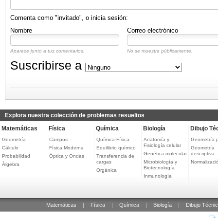
Comenta como "invitado", o inicia sesión:
Nombre
Correo electrónico
Aparece junto a tus comentarios.
No se muestra públicamente.
Suscribirse a
Explora nuestra colección de problemas resueltos
Matemáticas
Física
Química
Biología
Dibujo Té
Geometría
Campos
Química-Física
Anatomía y
Geometría 
Fisiología celular
Cálculo
Física Moderna
Equilibrio químico
Geometría
Genética molecular
descriptiva
Probabilidad
Óptica y Ondas
Transferencia de
cargas
Microbiología y
Normalizaci
Álgebra
Biotecnología
Orgánica
Inmunología
Matemáticas
|
Física
|
Química
|
Biología
|
Dibujo Técni