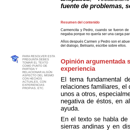
fuente de problemas, s
Resumen del contenido
Carmencita y Pedro, cuando se fueron de T
negaba porque no quería ser una carga para
Años después Carmen y Pedro son el abuelo
del dialogo, Belisario, escribe sobre ellos.
PARA RESOLVER ESTA
PREGUNTA DEBES
Opinión argumentada s
TOMAR EL TEXTO
COMO PUNTO DE
experiencia
PARTIDA Y
RELACIONAR ALGÚN
ASPECTO DEL MISMO
El tema fundamental de
CON HECHOS
ACTUALES, CON
EXPERIENCIAS
relaciones familiares, el
PROPIAS, ETC.
unos a otros, especialme
negativa de éstos, en a
ayuda.
En el texto se habla de u
sierras andinas y en dis