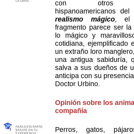
LA OBRA.
con otros nov
hispanoamericanos del 
realismo mágico
, el
fragmento parece ser la
lo mágico y maravillos
cotidiana, ejemplificado 
un extraño loro manglero
una antigua sabiduría,
salva a sus dueños de u
anticipa con su presencia
Doctor Urbino.
Opinión sobre los anima
compañía
PARA ESTA PARTE,
Perros, gatos, pájar
BÁSATE EN TU
EXPERIENCIA