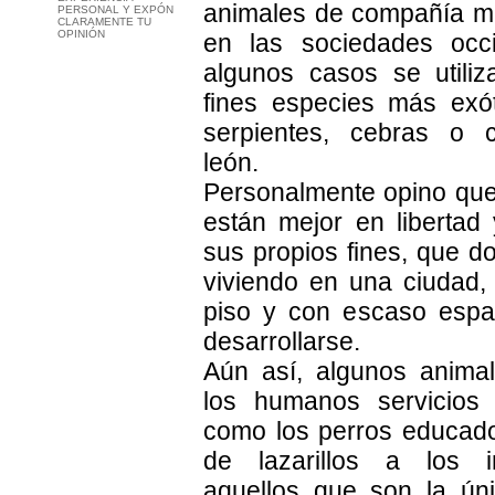
animales de compañía m
PERSONAL Y EXPÓN
CLARAMENTE TU
OPINIÓN
en las sociedades occi
algunos casos se utili
fines especies más exó
serpientes, cebras o 
león.
Personalmente opino que
están mejor en libertad 
sus propios fines, que d
viviendo en una ciudad,
piso y con escaso espac
desarrollarse.
Aún así, algunos anima
los humanos servicios 
como los perros educado
de lazarillos a los i
aquellos que son la ún