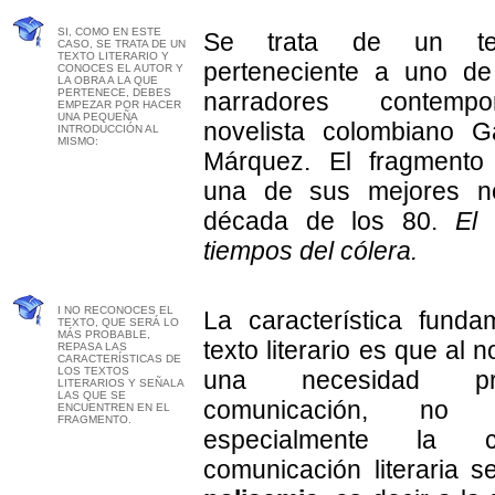
SI, COMO EN ESTE
Se trata de un text
CASO, SE TRATA DE UN
TEXTO LITERARIO Y
perteneciente a uno de
CONOCES EL AUTOR Y
LA OBRA A LA QUE
PERTENECE, DEBES
narradores contemp
EMPEZAR POR HACER
UNA PEQUEÑA
novelista colombiano G
INTRODUCCIÓN AL
MISMO:
Márquez. El fragmento
una de sus mejores n
década de los 80.
El 
tiempos del cólera.
I NO RECONOCES EL
La característica fund
TEXTO, QUE SERÁ LO
MÁS PROBABLE,
texto literario es que al 
REPASA LAS
CARACTERÍSTICAS DE
LOS TEXTOS
una necesidad pr
LITERARIOS Y SEÑALA
LAS QUE SE
comunicación, no
ENCUENTREN EN EL
FRAGMENTO.
especialmente la c
comunicación literaria s