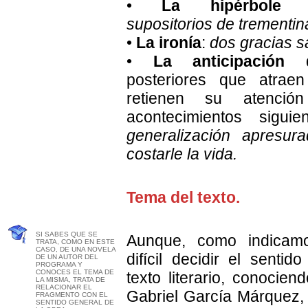
•
La hipérbole hu
supositorios de trementin
•
La ironía
:
dos gracias s
•
La anticipación
d
posteriores que atraen
retienen su atenció
acontecimientos sigui
generalización apresur
costarle la vida.
Tema del texto.
SI SABES QUE SE
Aunque, como indicam
TRATA, COMO EN ESTE
CASO, DE UNA NOVELA
difícil decidir el senti
DE UN AUTOR DEL
PROGRAMA Y
CONOCES EL TEMA DE
texto literario, conocien
LA MISMA, TRATA DE
RELACIONAR EL
Gabriel García Márquez, 
FRAGMENTO CON EL
SENTIDO GENERAL DE