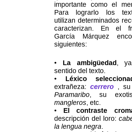
importante como el me
Para lograrlo los text
utilizan determinados re
caracterizan. En el 
García Márquez enco
siguientes:
•
La ambigüedad
, ya
sentido del texto.
•
Léxico selecciona
extrañeza:
cerrero
, su 
Paramaribo
, su exoti
mangleros
, etc.
•
El contraste cromá
descripción del loro:
cabe
la lengua negra
.