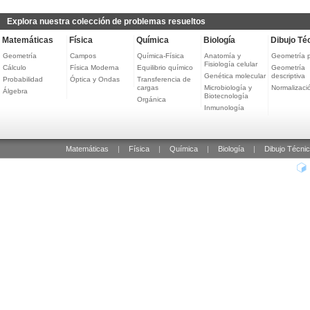
Explora nuestra colección de problemas resueltos
Matemáticas
Física
Química
Biología
Dibujo Té
Geometría
Campos
Química-Física
Anatomía y
Geometría 
Fisiología celular
Cálculo
Física Moderna
Equilibrio químico
Geometría
Genética molecular
descriptiva
Probabilidad
Óptica y Ondas
Transferencia de
cargas
Microbiología y
Normalizaci
Álgebra
Biotecnología
Orgánica
Inmunología
Matemáticas
|
Física
|
Química
|
Biología
|
Dibujo Técni