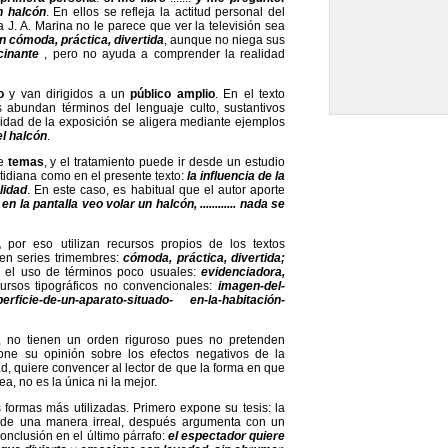
n halcón
. En ellos se refleja la actitud personal del
a J. A. Marina no le parece que ver la televisión sea
 cómoda, práctica, divertida
, aunque no niega sus
cinante
, pero no ayuda a comprender la realidad
o
y van dirigidos a un
público
amplio
. En el texto
 abundan términos del lenguaje culto, sustantivos
ejidad de la exposición se aligera mediante ejemplos
el halcón
.
de
temas
, y el tratamiento puede ir desde un estudio
cotidiana como en el presente texto:
la influencia de la
lidad
. En este caso, es habitual que el autor aporte
en la pantalla veo volar un halcón, ............ nada se
a,
por eso utilizan recursos propios de los textos
en series trimembres:
cómoda, práctica, divertida;
e el uso de términos poco usuales:
evidenciadora,
ecursos tipográficos no convencionales:
imagen-del-
erficie-de-un-aparato-situado- en-la-habitación-
, no tienen un orden riguroso pues no pretenden
pone su opinión sobre los efectos negativos de la
ad, quiere convencer al lector de que la forma en que
a, no es la única ni la mejor.
 formas más utilizadas. Primero expone su tesis: la
 de una manera irreal, después argumenta con un
onclusión en el último párrafo:
e
l espectador quiere