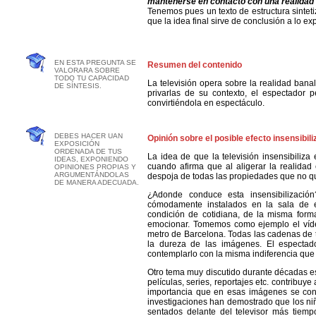
mantenerse en contacto con una realidad 
Tenemos pues un texto de estructura sintet
que la idea final sirve de conclusión a lo ex
EN ESTA PREGUNTA SE
Resumen del contenido
VALORARA SOBRE
TODO TU CAPACIDAD
La televisión opera sobre la realidad ban
DE SÍNTESIS.
privarlas de su contexto, el espectador 
convirtiéndola en espectáculo.
DEBES HACER UAN
Opinión sobre el posible efecto insensibili
EXPOSICIÓN
ORDENADA DE TUS
La idea de que la televisión insensibiliza
IDEAS, EXPONIENDO
cuando afirma que al aligerar la realidad 
OPINIONES PROPIAS Y
ARGUMENTÁNDOLAS
despoja de todas las propiedades que no q
DE MANERA ADECUADA.
¿Adonde conduce esta insensibilización
cómodamente instalados en la sala de e
condición de cotidiana, de la misma for
emocionar. Tomemos como ejemplo el víde
metro de Barcelona. Todas las cadenas de te
la dureza de las imágenes. El espectad
contemplarlo con la misma indiferencia que 
Otro tema muy discutido durante décadas es
películas, series, reportajes etc. contribu
importancia que en esas imágenes se conc
investigaciones han demostrado que los ni
sentados delante del televisor más tiem