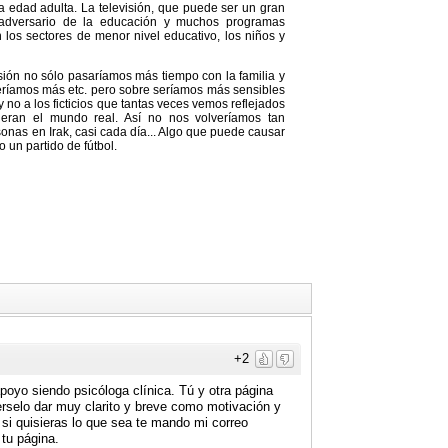
la edad adulta. La televisión, que puede ser un gran
 adversario de la educación y muchos programas
os sectores de menor nivel educativo, los niños y
sión no sólo pasaríamos más tiempo con la familia y
eeríamos más etc. pero sobre seríamos más sensibles
no a los ficticios que tantas veces vemos reflejados
fueran el mundo real. Así no nos volveríamos tan
sonas en Irak, casi cada día... Algo que puede causar
 un partido de fútbol.
+2
yo siendo psicóloga clínica. Tú y otra página
selo dar muy clarito y breve como motivación y
r si quisieras lo que sea te mando mi correo
tu página.