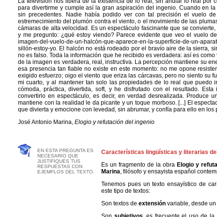
La televisión nos libera de la existencia de lo real, sin anular lo real por 
para divertirme y cumple así la gran aspiración del ingenio. Cuando en la
sin precedentes. Nadie había podido ver con tal precisión el vuelo 
estremecimiento del plumón contra el viento, o el movimiento de las plumas
cámaras de alta velocidad. Es un espectáculo fascinante que se convierte,
y me pregunto: ¿qué estoy viendo? Parece evidente que veo el vuelo de 
imagen-del-vuelo-de-un-halcón-que-aparece-en-la-superficie-de-un-aparat
sillón-estoy-yo. El halcón no está rodeado por el bravío aire de la sierra, 
no es falso. Toda la información que he recibido es verdadera: así es como v
de la imagen es verdadera, real, instructiva. La percepción mantiene su en
esa presencia tan fiable no existe en este momento: no me opone resist
exigido esfuerzo; oigo el viento que eriza las cárcavas, pero no siento su f
mi cuarto, y al mantener tan solo las propiedades de lo real que puedo 
cómoda, práctica, divertida, soft, y he disfrutado con el resultado. Est
convertirlo en espectáculo, es decir, en verdad desrealizada. Produce un 
mantiene con la realidad le da picante y un toque morboso. [...] El espec
que divierta y emocione con levedad, sin abrumar, y confía para ello en los 
José Antonio Marina,
Elogio y refutación del ingenio
EN ESTA PREGUNTA ES
Características lingüísticas y literarias de
NECESARIO QUE
JUSTIFIQUES TUS
Es un fragmento de la obra
Elogio y refut
RESPUESTAS CON
Marina
, filósofo y ensayista español cont
EJEMPLOS DEL TEXTO.
Tenemos pues un texto ensayístico de cará
este tipo de textos:
Son textos de
extensión
variable, desde un l
Son
subjetivos
, es frecuente el uso de la