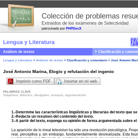
Colección de problemas resue
Extraídos de los exámenes de Selectividad
patrocinado por
PHPDocX
Lengua y Literatura
Análisis de textos
Clasificación y coment
Lengua y Literatura
>
Análisis de textos
>
Clasificación y comentario
>
José Antonio Mari
José Antonio Marina, Elogio y refutación del ingenio
Imprimir como PDF
Insertar en mi web
PALABRAS CLAVE
Subjetivos, didáctico, divulgativo, ensayos, argumentación
1.-Determine las características lingüísticas y literarias del texto que s
2.-Redacte un resumen del contenido del texto.
3.-A partir del texto, exponga su opinión de forma argumentada sobre el p
La aparición de lo irreal televisivo ha sido una revolución psicológica. Pro
real, perceptiva y, sin embargo, fundamentalmente desrealizada. Esta fisu