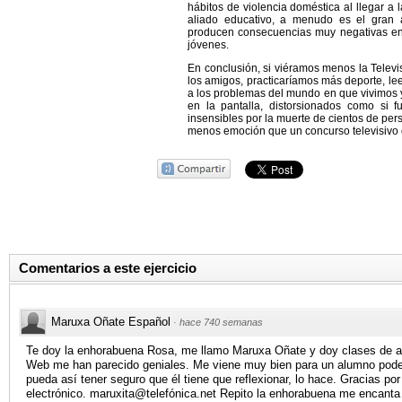
hábitos de violencia doméstica al llegar a 
aliado educativo, a menudo es el gran
producen consecuencias muy negativas en l
jóvenes.
En conclusión, si viéramos menos la Televi
los amigos, practicaríamos más deporte, l
a los problemas del mundo en que vivimos y 
en la pantalla, distorsionados como si 
insensibles por la muerte de cientos de per
menos emoción que un concurso televisivo o
Comentarios a este ejercicio
Maruxa Oñate Español
·
hace 740 semanas
Te doy la enhorabuena Rosa, me llamo Maruxa Oñate y doy clases de apo
Web me han parecido geniales. Me viene muy bien para un alumno poder
pueda así tener seguro que él tiene que reflexionar, lo hace. Gracias po
electrónico. maruxita@telefónica.net Repito la enhorabuena me encanta 