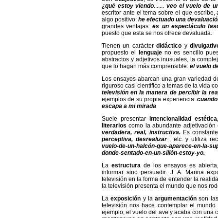
¿qué estoy viendo
.......
veo el vuelo de u
escritor ante el tema sobre el que escribe, 
algo positivo:
he efectuado una devaluación
grandes ventajas:
es un espectáculo fas
puesto que esta se nos ofrece devaluada.
Tienen un carácter
didáctico
y
divulgativ
propuesto el
lenguaje
no es sencillo pues
abstractos y adjetivos inusuales, la compl
que lo hagan más comprensible:
el vuelo d
Los ensayos abarcan una gran variedad 
riguroso casi científico a temas de la vida 
televisión en la manera de percibir la rea
ejemplos de su propia experiencia:
c
uando 
escapa a mi mirada
Suele presentar
intencionalidad
estétic
literarios
como la abundante adjetivación 
verdadera, real, instructiva.
Es constant
perceptiva, desrealizar
; etc. y utiliza r
vuelo-de-un-halcón-que-aparece-en-la-sup
donde-sentado-en-un-sillón-estoy-yo.
La
estructura
de los ensayos es abierta
informar sino persuadir. J. A. Marina ex
televisión en la forma de entender la realid
la televisión presenta el mundo que nos rode
La
exposición
y la
argumentación
son las
televisión nos hace contemplar el mundo
ejemplo, el vuelo del ave y acaba con una c