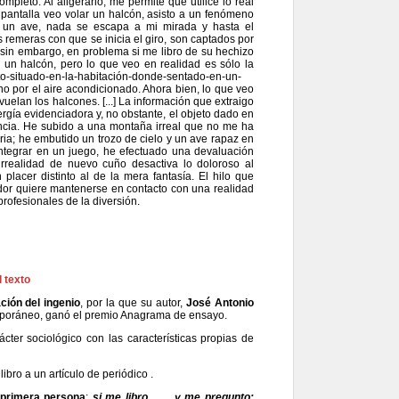
completo. Al aligerarlo, me permite que utilice lo real
 pantalla veo volar un halcón, asisto a un fenómeno
de un ave, nada se escapa a mi mirada y hasta el
 remeras con que se inicia el giro, son captados por
 sin embargo, en problema si me libro de su hechizo
un halcón, pero lo que veo en realidad es sólo la
o-situado-en-la-habitación-donde-sentado-en-un-
sino por el aire acondicionado. Ahora bien, lo que veo
uelan los halcones. [...] La información que extraigo
ergía evidenciadora y, no obstante, el objeto dado en
encia. He subido a una montaña irreal que no me ha
uria; he embutido un trozo de cielo y un ave rapaz en
integrar en un juego, he efectuado una devaluación
a irrealidad de nuevo cuño desactiva lo doloroso al
placer distinto al de la mera fantasía. El hilo que
tador quiere mantenerse en contacto con una realidad
profesionales de la diversión.
l texto
ación del ingenio
, por la que su autor,
José Antonio
emporáneo, ganó el premio Anagrama de ensayo.
cter sociológico con las características propias de
ibro a un artículo de periódico .
primera
persona
:
si me libro
.......
y me pregunto: