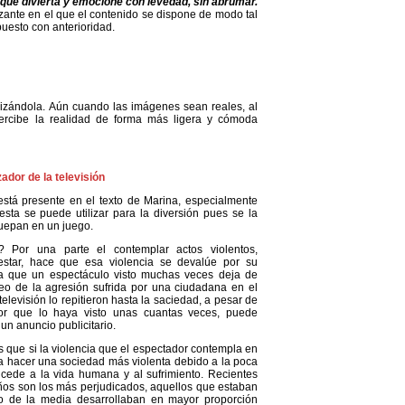
que divierta y emocione con levedad, sin abrumar.
izante en el que el contenido se dispone de modo tal
puesto con anterioridad.
alizándola. Aún cuando las imágenes sean reales, al
percibe la realidad de forma más ligera y cómoda
zador de la televisión
 está presente en el texto de Marina, especialmente
esta se puede utilizar para la diversión pues se la
uepan en un juego.
? Por una parte el contemplar actos violentos,
star, hace que esa violencia se devalúe por su
ma que un espectáculo visto muchas veces deja de
o de la agresión sufrida por una ciudadana en el
levisión lo repitieron hasta la saciedad, a pesar de
or que lo haya visto unas cuantas veces, puede
un anuncio publicitario.
 que si la violencia que el espectador contempla en
ye a hacer una sociedad más violenta debido a la poca
ede a la vida humana y al sufrimiento. Recientes
ños son los más perjudicados, aquellos que estaban
po de la media desarrollaban en mayor proporción