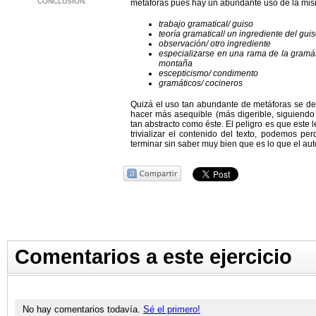
CONCLUSIÓN.
metáforas pues hay un abundante uso de la mi
trabajo gramatical/
guiso
teoría gramatical
/
un ingrediente del gui
observación/ otro ingrediente
especializarse en una rama de la gramát
montaña
escepticismo/ condimento
gramáticos/ cocineros
Quizá el uso tan abundante de metáforas se deb
hacer más asequible (más digerible, siguiendo
tan abstracto como éste. El peligro es que este
trivializar el contenido del texto, podemos pe
terminar sin saber muy bien que es lo que el aut
Comentarios a este ejercicio
No hay comentarios todavía.
Sé el primero!