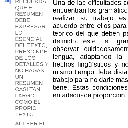
RECUERDA
Una de las dificultades 
QUE EL
encuentran los gramático
RESUMEN
realizar su trabajo es
DEBE
acuerdo entre ellos para 
EXPRESAR
LO
teórico del que deben pa
ESENCIAL
definido éste, el gr
DEL TEXTO,
observar cuidadosamen
PRESCINDE
lengua, adaptando la 
DE LOS
hechos lingüísticos y no
DETALLES Y
NO HAGAS
mismo tiempo debe dista
UN
trabajo para no darle más
RESUMEN
tiene. Estas condicione
CASI TAN
en adecuada proporción.
LARGO
COMO EL
PROPIO
TEXTO.
AL LEER EL