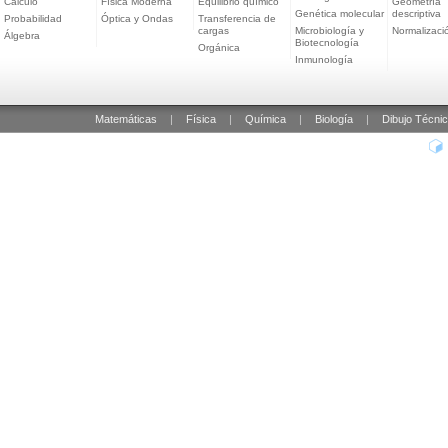
Cálculo
Física Moderna
Equilibrio químico
Geometría
Genética molecular
descriptiva
Probabilidad
Óptica y Ondas
Transferencia de
cargas
Microbiología y
Normalizaci
Álgebra
Biotecnología
Orgánica
Inmunología
Matemáticas
|
Física
|
Química
|
Biología
|
Dibujo Técni