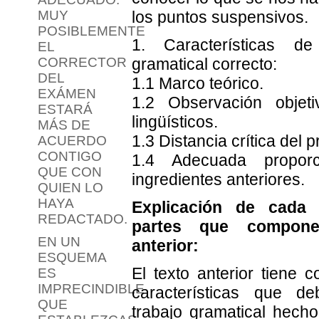
MUY
los puntos suspensivos.
POSIBLEMENTE
1. Características d
EL
CORRECTOR
gramatical correcto:
DEL
1.1 Marco teórico.
EXÁMEN
1.2 Observación objet
ESTARÁ
lingüísticos.
MÁS DE
1.3 Distancia crítica del p
ACUERDO
CONTIGO
1.4 Adecuada propor
QUE CON
ingredientes anteriores.
QUIEN LO
HAYA
Explicación de cada
REDACTADO.
partes que compone
EN UN
anterior:
ESQUEMA
El texto anterior tiene 
ES
IMPRECINDIBLE
características que d
QUE
trabajo gramatical hecho