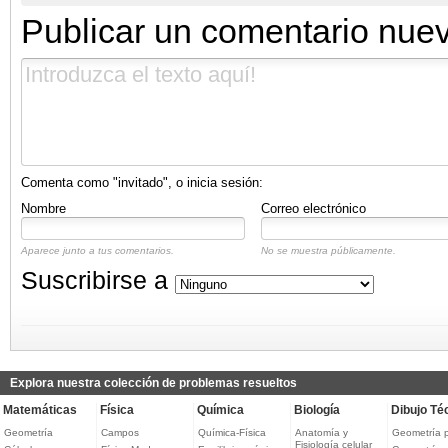
Publicar un comentario nue
Comenta como "invitado", o inicia sesión:
Nombre
Correo electrónico
Aparece junto a tus comentarios.
No se muestra públicamente.
Suscribirse a
Explora nuestra colección de problemas resueltos
Matemáticas
Física
Química
Biología
Dibujo Té
Geometría
Campos
Química-Física
Anatomía y
Geometría 
Fisiología celular