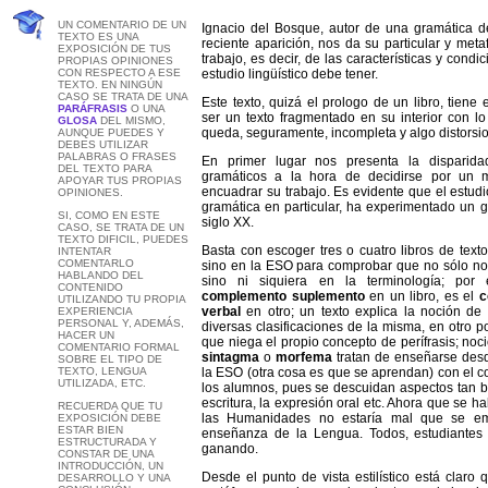
UN COMENTARIO DE UN
Ignacio del Bosque, autor de una gramática de
TEXTO ES UNA
reciente aparición, nos da su particular y meta
EXPOSICIÓN DE TUS
trabajo, es decir, de las características y con
PROPIAS OPINIONES
CON RESPECTO A ESE
estudio lingüístico debe tener.
TEXTO. EN NINGÚN
CASO SE TRATA DE UNA
Este texto, quizá el prologo de un libro, tiene
PARÁFRASIS
O UNA
ser un texto fragmentado en su interior con lo
GLOSA
DEL MISMO,
queda, seguramente, incompleta y algo distorsi
AUNQUE PUEDES Y
DEBES UTILIZAR
PALABRAS O FRASES
En primer lugar nos presenta la disparidad
DEL TEXTO PARA
gramáticos a la hora de decidirse por un 
APOYAR TUS PROPIAS
encuadrar su trabajo. Es evidente que el estudio
OPINIONES.
gramática en particular, ha experimentado un g
SI, COMO EN ESTE
siglo XX.
CASO, SE TRATA DE UN
TEXTO DIFICIL, PUEDES
Basta con escoger tres o cuatro libros de texto
INTENTAR
COMENTARLO
sino en la ESO para comprobar que no sólo no 
HABLANDO DEL
sino ni siquiera en la terminología; por
CONTENIDO
complemento suplemento
en un libro, es el
c
UTILIZANDO TU PROPIA
verbal
en otro; un texto explica la noción de
EXPERIENCIA
PERSONAL Y, ADEMÁS,
diversas clasificaciones de la misma, en otro
HACER UN
que niega el propio concepto de perífrasis; no
COMENTARIO FORMAL
sintagma
o
morfema
tratan de enseñarse desd
SOBRE EL TIPO DE
TEXTO, LENGUA
la ESO (otra cosa es que se aprendan) con el c
UTILIZADA, ETC.
los alumnos, pues se descuidan aspectos tan bá
escritura, la expresión oral etc. Ahora que se h
RECUERDA QUE TU
las Humanidades no estaría mal que se em
EXPOSICIÓN DEBE
ESTAR BIEN
enseñanza de la Lengua. Todos, estudiantes 
ESTRUCTURADA Y
ganando.
CONSTAR DE UNA
INTRODUCCIÓN, UN
Desde el punto de vista estilístico está claro 
DESARROLLO Y UNA