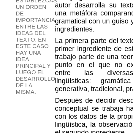
ESTABLEZCAS
autor desarrolla su text
UN ORDEN
una metáfora comparand
DE
IMPORTANCIA
gramatical con un guiso y
ENTRE LAS
ingredientes.
IDEAS DEL
TEXTO. EN
La primera parte del texto
ESTE CASO
primer ingrediente de es
HAY UNA
trabajo parte de una teor
IDEA
punto en el que no ex
PRINCIPAL Y
entre las diversa
LUEGO EL
DESARROLLO
lingüísticas: gramática
DE LA
generativa, tradicional, p
MISMA.
Después de decidir des
conceptual se trabaja h
con los datos de la prop
lingüística, la observaci
el segundo ingrediente.