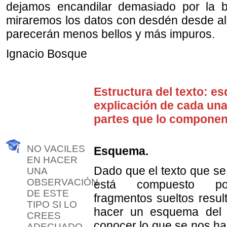
dejamos encandilar demasiado por la be
miraremos los datos con desdén desde all
parecerán menos bellos y más impuros.
Ignacio Bosque
Estructura del texto: e
explicación de cada una
partes que lo componen
NO VACILES
Esquema.
EN HACER
Dado que el texto que se
UNA
OBSERVACIÓN
está compuesto po
DE ESTE
fragmentos sueltos resul
TIPO SI LO
hacer un esquema del
CREES
conocer lo que se nos ha
ADECUADO.