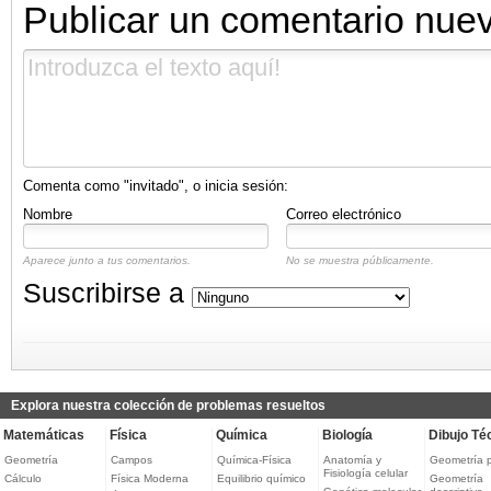
Publicar un comentario nue
Comenta como "invitado", o inicia sesión:
Nombre
Correo electrónico
Aparece junto a tus comentarios.
No se muestra públicamente.
Suscribirse a
Explora nuestra colección de problemas resueltos
Matemáticas
Física
Química
Biología
Dibujo Té
Geometría
Campos
Química-Física
Anatomía y
Geometría 
Fisiología celular
Cálculo
Física Moderna
Equilibrio químico
Geometría