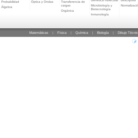
Genética molecular
descriptiva
Probabilidad
Óptica y Ondas
Transferencia de
cargas
Microbiología y
Normalizaci
Álgebra
Biotecnología
Orgánica
Inmunología
Matemáticas
|
Física
|
Química
|
Biología
|
Dibujo Técni