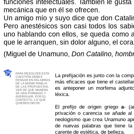
funciones intelectuales. También le gusta 
mecánica que en él se ofrecen.
Un amigo mío y suyo dice que don Catalin
Pero anestésicos son casi todos los sabi
uno hablando con ellos, se queda como a
que le arranquen, sin dolor alguno, el cor
(Miguel de Unamuno,
Don Catalino, homb
PARA RESOLVER ESTA
La prefijación es junto con la com
CUESTIÓN DEBES
PENSAR EN PALABRAS
más eficaces que tiene el castella
DE LA MISMA FAMILIA
DE LAS PROPUESTAS,
es anteponer un morfema adjunto
VER DE QUE MANERA
léxica.
SE HAN FORMADO Y
AVERIGUAR, POR EL
CONTEXTO, LO QUE
QUIEREN DECIR.
El prefijo de origen griego
a
- (a
privación o carencia se añade al
neologismo que crea Unamuno apro
de nuevas palabras que tiene la
carente de estética, de belleza.