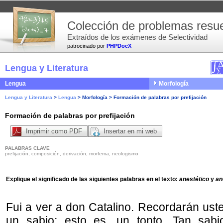
Colección de problemas resue
Extraídos de los exámenes de Selectividad
patrocinado por
PHPDocX
Lengua y Literatura
Lengua
Morfología
Lengua y Literatura
>
Lengua
>
Morfología
>
Formación de palabras por prefijación
Formación de palabras por prefijación
Imprimir como PDF
Insertar en mi web
PALABRAS CLAVE
prefijación, composición, derivación, morfema, neologismo
Explique el significado de las siguientes palabras en el texto:
anestético
y
an
Fui a ver a don Catalino. Recordarán ust
un sabio; esto es, un tonto. Tan sab