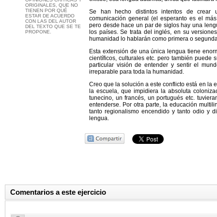
ORIGINALES, QUE NO
TIENEN POR QUÉ
Se han hecho distintos intentos de crear u
ESTAR DE ACUERDO
comunicación general (el esperanto es el más
CON LAS DEL AUTOR
pero desde hace un par de siglos hay una leng
DEL TEXTO QUE SE TE
los países. Se trata del inglés, en su versione
PROPONE.
humanidad lo hablarán como primera o segunda
Esta extensión de una única lengua tiene enorme
científicos, culturales etc. pero también pued
particular visión de entender y sentir el mun
irreparable para toda la humanidad.
Creo que la solución a este conflicto está en la
la escuela, que impidiera la absoluta coloniz
tunecino, un francés, un portugués etc. tuvier
entenderse. Por otra parte, la educación multil
tanto regionalismo encendido y tanto odio y d
lengua.
Comentarios a este ejercicio