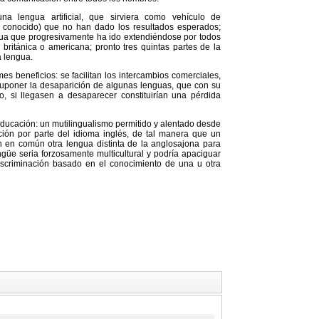
na lengua artificial, que sirviera como vehículo de
 conocido) que no han dado los resultados esperados;
ua que progresivamente ha ido extendiéndose por todos
s británica o americana; pronto tres quintas partes de la
 lengua.
s beneficios: se facilitan los intercambios comerciales,
e suponer la desaparición de algunas lenguas, que con su
do, si llegasen a desaparecer constituirían una pérdida
 educación: un mutilingualismo permitido y alentado desde
ación por parte del idioma inglés, de tal manera que un
an en común otra lengua distinta de la anglosajona para
ingüe seria forzosamente multicultural y podría apaciguar
iscriminación basado en el conocimiento de una u otra