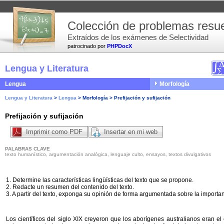
Colección de problemas resue
Extraídos de los exámenes de Selectividad
patrocinado por
PHPDocX
Lengua y Literatura
Lengua
Morfología
Lengua y Literatura
>
Lengua
>
Morfología
>
Prefijación y sufijación
Prefijación y sufijación
Imprimir como PDF
Insertar en mi web
PALABRAS CLAVE
texto humanístico, argumentación analógica, lenguaje culto, ensayos, textos divulgativos
1. Determine las características lingüísticas del texto que se propone.
2. Redacte un resumen del contenido del texto.
3. A partir del texto, exponga su opinión de forma argumentada sobre la importa
Los científicos del siglo XIX creyeron que los aborígenes australianos eran e