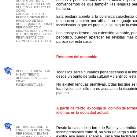
hombres pertenecemos a una única especi
SI ANTE UN TEXTO
COMO ESTE NO ESTÁS
convencernos de que también las lenguas per
DEL TODO SEGURO DE
humana.
CÓMO
CARACTERIZARLO,
Esta postura abierta a la polémica caracteriza 
PUEDES OPTAR POR
reconocen también por utilizar un lenguaje cu
HACERLO DE UNA
DOBLE MANERA: COMO
tecnicismos lo que es propio, al igual que la est
PERIODÍSTICO O
ENSAYÍSTICO, SIEMPRE
Los ensayos tienen una extensión variable, pue
QUE JUSTIFIQUES TUS
periódico, pueden aparecer en revistas más 
RESPUESTAS CON
EJEMPLOS DEL TEXTO.
parece ser este caso.
Resumen del contenido
DEBE SER BREVE Y AL
Todos los seres humanos pertenecemos a la mis
MISMO TIEMPO
desde un punto de vista cultural y científico, es
RECOGER EN ÉL LAS
IDEAS
No existen lenguas primitivas, todas las que s
FUNDAMENTALES.
los niveles, por ello no es aceptable la discrim
planeta
A partir del texto, exponga su opinión de for
idiomas en la sociedad actual.
SE TRATA DE QUE TE
Desde la caída de la torre de Babel y la pérdid
EXPRESES DE FORMA
incomprensibles entre sí, ha sido un largo sue
PERSONAL Y EMITAS
existió, esa lengua adánica, única que facilitar
OPINIONES CRÍTICAS Y