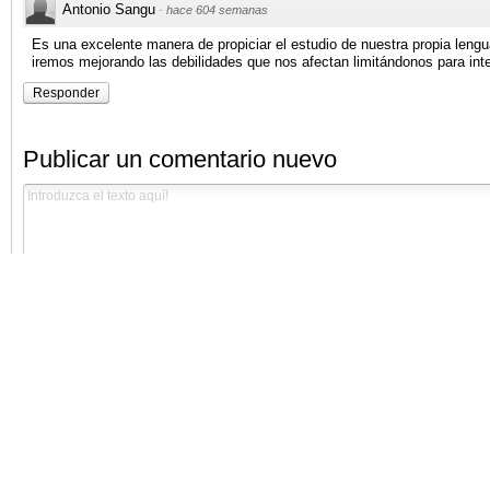
Antonio Sangu
·
hace 604 semanas
Es una excelente manera de propiciar el estudio de nuestra propia le
iremos mejorando las debilidades que nos afectan limitándonos para inter
Responder
Publicar un comentario nuevo
Comenta como "invitado", o inicia sesión:
facebook
Nombre
Correo electrónico
Aparece junto a tus comentarios.
No se muestra públicamente.
Suscribirse a