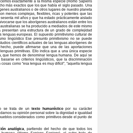
necemos exactamente a la misma especie (Homo Sapiens
ho más exactos que los que había el siglo pasado. Una
genes australianos o de otros lugares de nuestro planeta
son menos complejas, flexibles, ricas y potentes que las
 sesenta mil años y que ha estado prácticamente aislado
uivocarse que los aborígenes australianos están entre los
nas australianas se ha producido a mediados de este mismo
ha presentan una estructura de un grado de complejidad
as lenguas europeas. El supuesto primitivismo cultural de
smo lingüístico Ese presunto primitivismo no se puede
studios científicos actuales de las lenguas aborígenes de
 hecho, puede afirmarse que una de las aportaciones
lenguas primitivas. Ello indica que a una única especie
ca, que hemos de denominar lengua humana. De aquí se
sarse en criterios lingüísticos, que la discriminación
n cosas como "esa lengua es muy difícil", "aquella lengua
co se trata de un
texto humanístico
por su carácter
e darnos su opinión personal sobre la dignidad e igualdad
 pueblos considerados como primitivos desde el punto de
ión analógica
, partiendo del hecho de que todos los