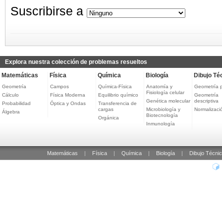
Suscribirse a
Explora nuestra colección de problemas resueltos
Matemáticas
Física
Química
Biología
Dibujo Té
Geometría
Campos
Química-Física
Anatomía y
Geometría 
Fisiología celular
Cálculo
Física Moderna
Equilibrio químico
Geometría
Genética molecular
descriptiva
Probabilidad
Óptica y Ondas
Transferencia de
cargas
Microbiología y
Normalizaci
Álgebra
Biotecnología
Orgánica
Inmunología
Matemáticas
|
Física
|
Química
|
Biología
|
Dibujo Técni