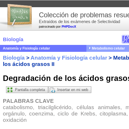
Colección de problemas resue
Extraídos de los exámenes de Selectividad
patrocinado por
PHPDocX
Biología
Anatomía y Fisiología celular
Metabolismo celular
Biología
>
Anatomía y Fisiología celular
>
Metab
los ácidos grasos II
Degradación de los ácidos grasos
Pantalla completa
Insertar en mi web
PALABRAS CLAVE
catabolismo, triacilglicérido, células animales, m
orgánulo, coenzima, ciclo de Krebs, citoplasma, 
oxidación