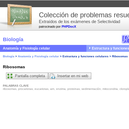
Colección de problemas resue
Extraídos de los exámenes de Selectividad
patrocinado por
PHPDocX
Biología
Anatomía y Fisiología celular
Estructura y funciones
Biología
>
Anatomía y Fisiología celular
>
Estructura y funciones celulares
>
Ribosomas
Ribosomas
Pantalla completa
Insertar en mi web
PALABRAS CLAVE
ribosomas, procariotas, eucariotas, arn, enzima, proteinas, sedimentación, mitocondria, cloropla