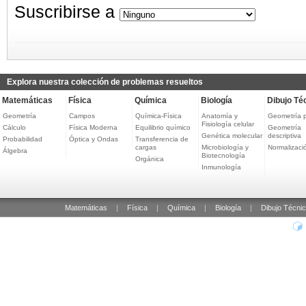
Suscribirse a
Explora nuestra colección de problemas resueltos
Matemáticas
Física
Química
Biología
Dibujo Té
Geometría
Campos
Química-Física
Anatomía y
Geometría 
Fisiología celular
Cálculo
Física Moderna
Equilibrio químico
Geometría
Genética molecular
descriptiva
Probabilidad
Óptica y Ondas
Transferencia de
cargas
Microbiología y
Normalizaci
Álgebra
Biotecnología
Orgánica
Inmunología
Matemáticas
|
Física
|
Química
|
Biología
|
Dibujo Técni