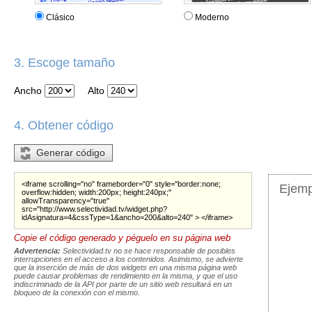
Clásico
Moderno
3. Escoge tamaño
Ancho
Alto
4. Obtener código
Generar código
<iframe scrolling="no" frameborder="0" style="border:none;
Ejemp
overflow:hidden; width:200px; height:240px;"
allowTransparency="true"
src="http://www.selectividad.tv/widget.php?
idAsignatura=4&cssType=1&ancho=200&alto=240" > </iframe>
Copie el código generado y péguelo en su página web
Advertencia:
Selectividad.tv no se hace responsable de posibles
interrupciones en el acceso a los contenidos. Asimismo, se advierte
que la inserción de más de dos widgets en una misma página web
puede causar problemas de rendimiento en la misma, y que el uso
indiscriminado de la API por parte de un sitio web resultará en un
bloqueo de la conexión con el mismo.