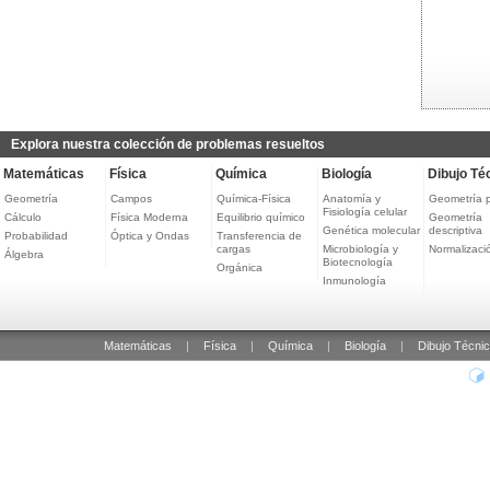
Explora nuestra colección de problemas resueltos
Matemáticas
Física
Química
Biología
Dibujo Té
Geometría
Campos
Química-Física
Anatomía y
Geometría 
Fisiología celular
Cálculo
Física Moderna
Equilibrio químico
Geometría
Genética molecular
descriptiva
Probabilidad
Óptica y Ondas
Transferencia de
cargas
Microbiología y
Normalizaci
Álgebra
Biotecnología
Orgánica
Inmunología
Matemáticas
|
Física
|
Química
|
Biología
|
Dibujo Técni