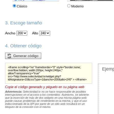
Clásico
Moderno
3. Escoge tamaño
Ancho
Alto
4. Obtener código
Generar código
<iframe scrolling="no" frameborder="0" style="border:none;
Ejemp
overflow:hidden; width:200px; height:240px;"
allowTransparency="true"
src="http://www.selectividad.tv/widget.php?
idAsignatura=10&cssType=1&ancho=200&alto=240" > </iframe>
Copie el código generado y péguelo en su página web
Advertencia:
Selectividad.tv no se hace responsable de posibles
interrupciones en el acceso a los contenidos. Asimismo, se advierte
que la inserción de más de dos widgets en una misma página web
puede causar problemas de rendimiento en la misma, y que el uso
indiscriminado de la API por parte de un sitio web resultará en un
bloqueo de la conexión con el mismo.