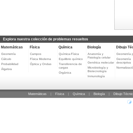
Explora nuestra colección de problemas resueltos
Matemáticas
Física
Química
Biología
Dibujo Té
Geometría
Campos
Química-Física
Anatomía y
Geometría 
Fisiología celular
Cálculo
Física Moderna
Equilibrio químico
Geometría
Genética molecular
descriptiva
Probabilidad
Óptica y Ondas
Transferencia de
cargas
Microbiología y
Normalizaci
Álgebra
Biotecnología
Orgánica
Inmunología
Matemáticas
|
Física
|
Química
|
Biología
|
Dibujo Técni