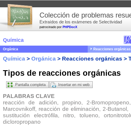
Colección de problemas resue
Extraídos de los exámenes de Selectividad
patrocinado por
PHPDocX
Química
Orgánica
Reacciones orgánicas
Química
>
Orgánica
>
Reacciones orgánicas
>
Tipos de reacciones orgánicas
Pantalla completa
Insertar en mi web
PALABRAS CLAVE
reacción de adición, propino, 2-Bromopropeno
Marcovnikoff, reacción de eliminación, 2-Butanol,
sustitución electrófila, nitro, tolueno, ortonitro
dicloropropano