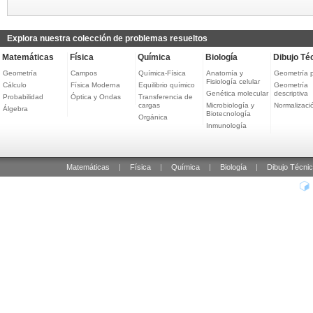
Explora nuestra colección de problemas resueltos
Matemáticas
Física
Química
Biología
Dibujo Té
Geometría
Campos
Química-Física
Anatomía y
Geometría 
Fisiología celular
Cálculo
Física Moderna
Equilibrio químico
Geometría
Genética molecular
descriptiva
Probabilidad
Óptica y Ondas
Transferencia de
cargas
Microbiología y
Normalizaci
Álgebra
Biotecnología
Orgánica
Inmunología
Matemáticas
|
Física
|
Química
|
Biología
|
Dibujo Técni