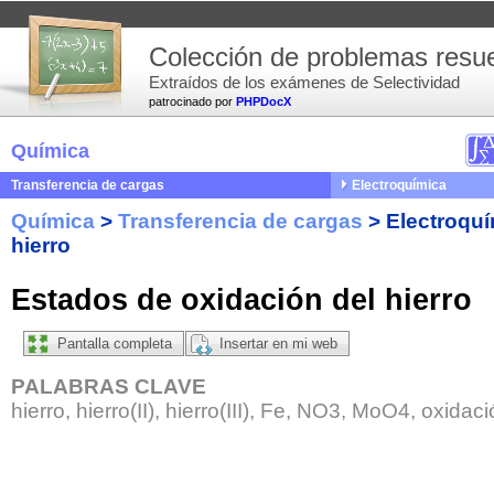
Colección de problemas resue
Extraídos de los exámenes de Selectividad
patrocinado por
PHPDocX
Química
Transferencia de cargas
Electroquímica
Química
>
Transferencia de cargas
>
Electroqu
hierro
Estados de oxidación del hierro
Pantalla completa
Insertar en mi web
PALABRAS CLAVE
hierro, hierro(II), hierro(III), Fe, NO3, MoO4, oxid