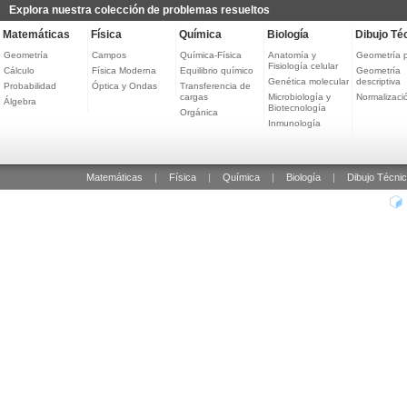
Explora nuestra colección de problemas resueltos
Matemáticas
Física
Química
Biología
Dibujo Té
Geometría
Campos
Química-Física
Anatomía y
Geometría 
Fisiología celular
Cálculo
Física Moderna
Equilibrio químico
Geometría
Genética molecular
descriptiva
Probabilidad
Óptica y Ondas
Transferencia de
cargas
Microbiología y
Normalizaci
Álgebra
Biotecnología
Orgánica
Inmunología
Matemáticas
|
Física
|
Química
|
Biología
|
Dibujo Técni