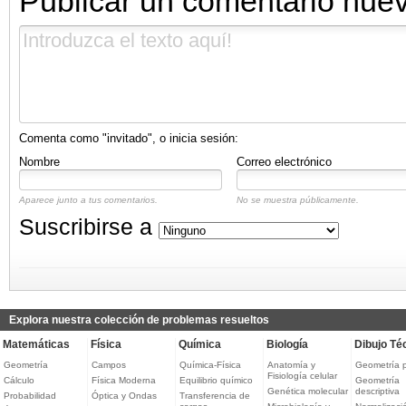
Publicar un comentario nue
Comenta como "invitado", o inicia sesión:
Nombre
Correo electrónico
Aparece junto a tus comentarios.
No se muestra públicamente.
Suscribirse a
Explora nuestra colección de problemas resueltos
Matemáticas
Física
Química
Biología
Dibujo Té
Geometría
Campos
Química-Física
Anatomía y
Geometría 
Fisiología celular
Cálculo
Física Moderna
Equilibrio químico
Geometría
Genética molecular
descriptiva
Probabilidad
Óptica y Ondas
Transferencia de