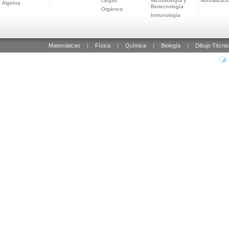
cargas
Microbiología y
Normalizaci
Álgebra
Biotecnología
Orgánica
Inmunología
Matemáticas
|
Física
|
Química
|
Biología
|
Dibujo Técni