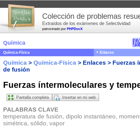
Colección de problemas resue
Extraídos de los exámenes de Selectividad
patrocinado por
PHPDocX
Química
Química-Física
Enlaces
Química
>
Química-Física
>
Enlaces
>
Fuerzas í
de fusión
Fuerzas íntermoleculares y tempe
Pantalla completa
Insertar en mi web
PALABRAS CLAVE
temperatura de fusión, dipolo instantáneo, momento
simétrica, sólido, vapor