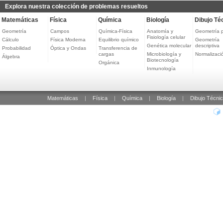
Explora nuestra colección de problemas resueltos
Matemáticas
Física
Química
Biología
Dibujo Té
Geometría
Campos
Química-Física
Anatomía y
Geometría 
Fisiología celular
Cálculo
Física Moderna
Equilibrio químico
Geometría
Genética molecular
descriptiva
Probabilidad
Óptica y Ondas
Transferencia de
cargas
Microbiología y
Normalizaci
Álgebra
Biotecnología
Orgánica
Inmunología
Matemáticas
|
Física
|
Química
|
Biología
|
Dibujo Técni