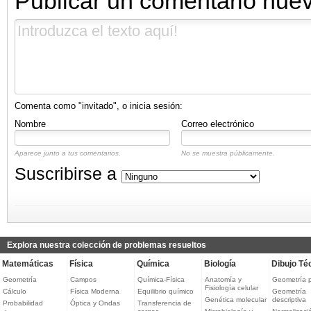
Publicar un comentario nue
Comenta como "invitado", o inicia sesión:
Nombre
Correo electrónico
Aparece junto a tus comentarios.
No se muestra públicamente.
Suscribirse a
Explora nuestra colección de problemas resueltos
Matemáticas
Física
Química
Biología
Dibujo Té
Geometría
Campos
Química-Física
Anatomía y
Geometría 
Fisiología celular
Cálculo
Física Moderna
Equilibrio químico
Geometría
Genética molecular
descriptiva
Probabilidad
Óptica y Ondas
Transferencia de