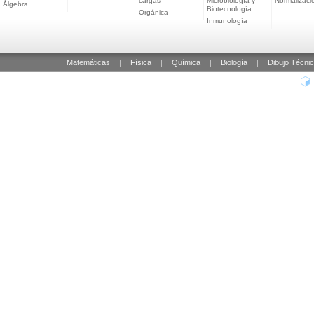
cargas
Microbiología y
Normalizaci
Álgebra
Biotecnología
Orgánica
Inmunología
Matemáticas
|
Física
|
Química
|
Biología
|
Dibujo Técni