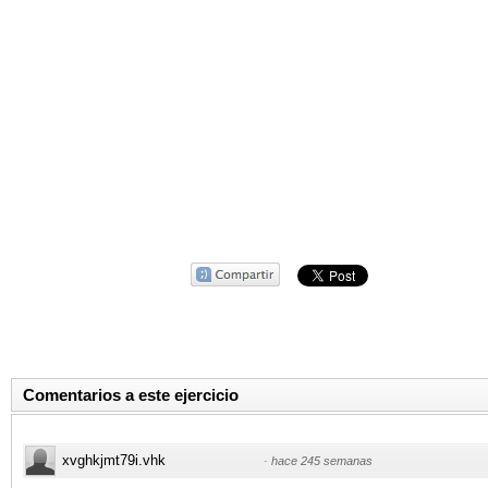
Comentarios a este ejercicio
xvghkjmt79i.vhk
·
hace 245 semanas