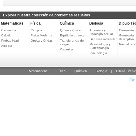
Explora nuestra colección de problemas resueltos
Matemáticas
Física
Química
Biología
Dibujo Té
Geometría
Campos
Química-Física
Anatomía y
Geometría 
Fisiología celular
Cálculo
Física Moderna
Equilibrio químico
Geometría
Genética molecular
descriptiva
Probabilidad
Óptica y Ondas
Transferencia de
cargas
Microbiología y
Normalizaci
Álgebra
Biotecnología
Orgánica
Inmunología
Matemáticas
|
Física
|
Química
|
Biología
|
Dibujo Técni