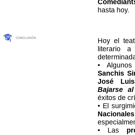
Comediant
hasta hoy.
CONCLUSIÓN
Hoy el tea
literario 
determinada
• Alguno
Sanchis Si
José Lui
Bajarse a
éxitos de crí
• El surgim
Nacionales
especialmen
• Las
pr