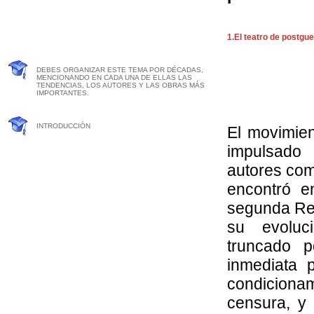
1.El teatro de postgue
DEBES ORGANIZAR ESTE TEMA POR DÉCADAS,
MENCIONANDO EN CADA UNA DE ELLAS LAS
TENDENCIAS, LOS AUTORES Y LAS OBRAS MÁS
IMPORTANTES.
INTRODUCCIÓN
El movimien
impulsado
autores com
encontró e
segunda Re
su evoluc
truncado p
inmediata 
condiciona
censura, y 