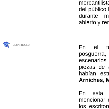
mercantilis
del público 
durante m
abierto y re
DESARROLLO
En el te
posguerra,
escenario
piezas de 
habían est
Arniches, 
En esta 
mencionar d
los escrito