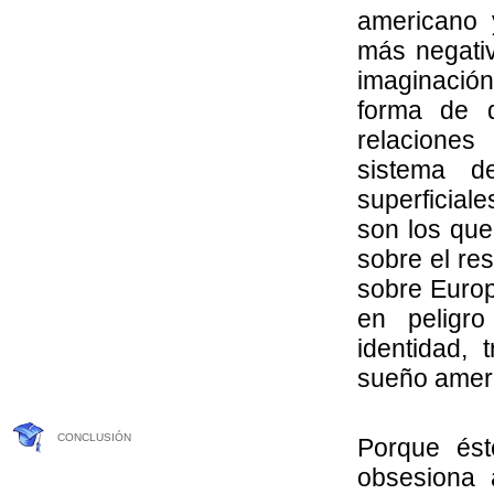
americano 
más negativo
imaginación
forma de di
relacione
sistema d
superficiale
son los que
sobre el re
sobre Europ
en peligr
identidad, 
sueño amer
CONCLUSIÓN
Porque ést
obsesiona 