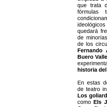
que trata 
fórmulas 
condicio
ideológico
quedará fr
de minoría
de los circ
Fernando A
Buero Valle
experiment
historia de
En estas d
de teatro 
Los goliar
como
Els 