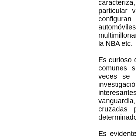
caracteri
particular
configuran
automóvile
multimillona
la NBA etc.
Es curioso 
comunes s
veces se 
investiga
interesant
vanguardia
cruzadas p
determinado
Es evident