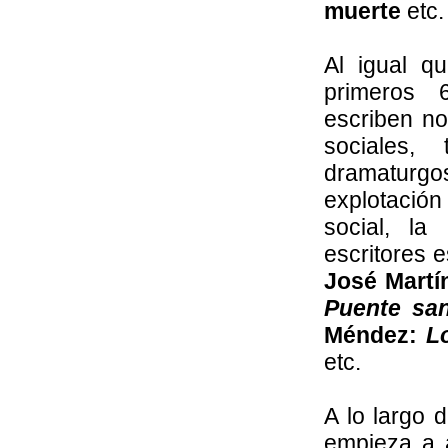
muerte
etc.
Al igual q
primeros 
escriben no
sociales,
dramaturgo
explotació
social, la
escritores 
José Mart
Puente san
Méndez:
L
etc.
A lo largo 
empieza a 