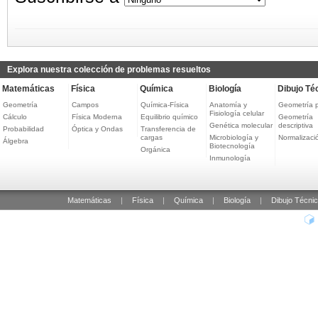
Explora nuestra colección de problemas resueltos
Matemáticas
Física
Química
Biología
Dibujo Té
Geometría
Campos
Química-Física
Anatomía y
Geometría 
Fisiología celular
Cálculo
Física Moderna
Equilibrio químico
Geometría
Genética molecular
descriptiva
Probabilidad
Óptica y Ondas
Transferencia de
cargas
Microbiología y
Normalizaci
Álgebra
Biotecnología
Orgánica
Inmunología
Matemáticas
|
Física
|
Química
|
Biología
|
Dibujo Técni