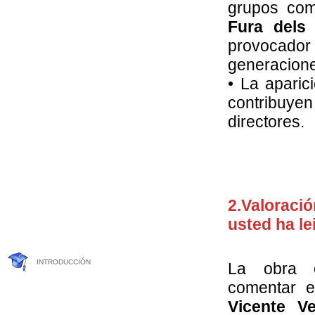
grupos co
Fura dels
provocador 
generacion
• La apari
contribuyen
directores.
2.Valoració
usted ha le
INTRODUCCIÓN
La obra 
comentar 
Vicente V