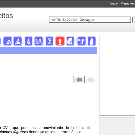
Inicio
|
Mapa we
ltos
 XVIII, que pertenece al movimiento de la Ilustración,
Noches lúgubres
tienen ya un tono prerromántico.