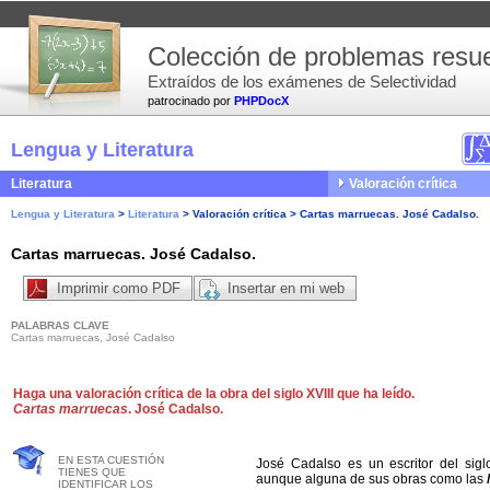
Colección de problemas resue
Extraídos de los exámenes de Selectividad
patrocinado por
PHPDocX
Lengua y Literatura
Literatura
Valoración crítica
Lengua y Literatura
>
Literatura
>
Valoración crítica
>
Cartas marruecas. José Cadalso.
Cartas marruecas. José Cadalso.
Imprimir como PDF
Insertar en mi web
PALABRAS CLAVE
Cartas marruecas, José Cadalso
Haga una valoración crítica de la obra del siglo XVIII que ha leído.
Cartas marruecas
. José Cadalso.
EN ESTA CUESTIÓN
José Cadalso es un escritor del siglo
TIENES QUE
aunque alguna de sus obras como las
IDENTIFICAR LOS