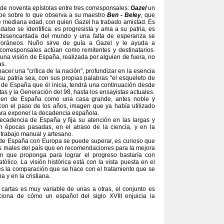
de noventa epístolas entre tres corresponsales:
Gazel
un
ibe sobre lo que observa a su maestro
Ben - Beley
,
que
 mediana edad, con quien Gazel ha trabado amistad. Es
also se identifica: es progresista y ama a su patria, es
ón desencantada del mundo y una falta de esperanza se
oráneos. Nuño sirve de guía a Gazel y le ayuda a
corresponsales actúan como remitentes y destinatarios.
 una visión de España, realizada por alguien de fuera, no
as.
cer una "crítica de la nación", profundizar en la esencia
 patria sea, con sus propias palabras "el esqueleto de
a de España que él inicia, tendrá una continuación desde
as y la Generación del 98, hasta los ensayistas actuales.
agen de España como una casa grande, antes noble y
on el paso de los años, imagen que ya había utilizado
ra exponer la decadencia española.
ecadencia de España y fija su atención en las largas y
n épocas pasadas, en el atraso de la ciencia, y en la
l trabajo manual y artesano.
de España con Europa se puede superar, es curioso que
os males del país que en recomendaciones para la mejora
n que proponga para lograr el progreso bastaría con
ólico. La visión histórica está con la vista puesta en el
s la comparación que se hace con el tratamiento que se
 y en la cristiana.
cartas es muy variable de unas a otras, el conjunto es
rciona de cómo un español del siglo XVIII enjuicia la