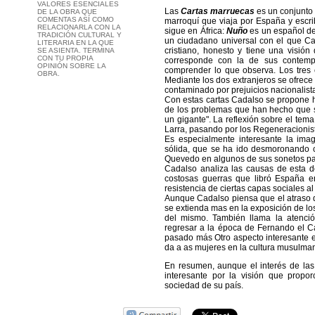
VALORES ESENCIALES
Las
Cartas marruecas
es un conjunto 
DE LA OBRA QUE
COMENTAS ASÍ COMO
marroquí que viaja por España y escr
RELACIONARLA CON LA
sigue en África:
Nuño
es un español de
TRADICIÓN CULTURAL Y
un ciudadano universal con el que Cad
LITERARIA EN LA QUE
cristiano, honesto y tiene una visi
SE ASIENTA. TERMINA
CON TU PROPIA
corresponde con la de sus contemp
OPINIÓN SOBRE LA
comprender lo que observa. Los tres 
OBRA.
Mediante los dos extranjeros se ofrece
contaminado por prejuicios nacionalist
Con estas cartas Cadalso se propone ha
de los problemas que han hecho que su
un gigante". La reflexión sobre el tem
Larra, pasando por los Regeneracionist
Es especialmente interesante la im
sólida, que se ha ido desmoronando c
Quevedo en algunos de sus sonetos pa
Cadalso analiza las causas de esta d
costosas guerras que libró España e
resistencia de ciertas capas sociales a
Aunque Cadalso piensa que el atraso 
se extienda mas en la exposición de l
del mismo. También llama la atenció
regresar a la época de Fernando el Cat
pasado más Otro aspecto interesante e
da a as mujeres en la cultura musulmana
En resumen, aunque el interés de las 
interesante por la visión que propo
sociedad de su país.