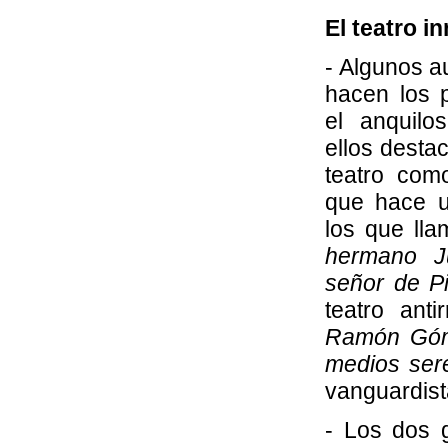
El teatro i
- Algunos a
hacen los p
el anquilo
ellos desta
teatro com
que hace u
los que l
hermano J
señor de P
teatro anti
Ramón Góm
medios ser
vanguardist
- Los dos 