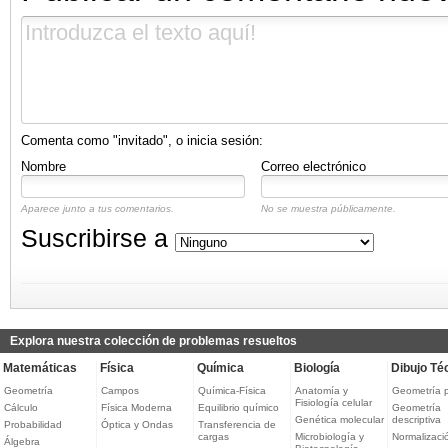
Comenta como "invitado", o inicia sesión:
Nombre
Correo electrónico
Aparece junto a tus comentarios.
No se muestra públicamente.
Suscribirse a
Explora nuestra colección de problemas resueltos
Matemáticas
Física
Química
Biología
Dibujo Té
Geometría
Campos
Química-Física
Anatomía y
Geometría 
Fisiología celular
Cálculo
Física Moderna
Equilibrio químico
Geometría
Genética molecular
descriptiva
Probabilidad
Óptica y Ondas
Transferencia de
cargas
Microbiología y
Normalizaci
Álgebra