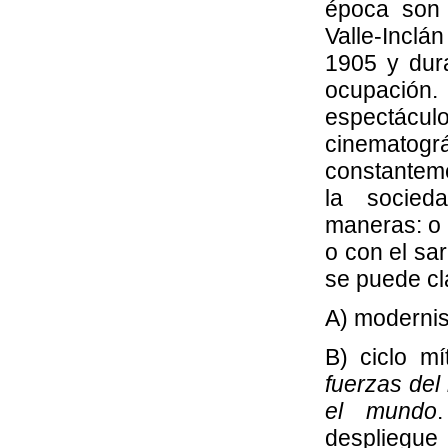
época son
Valle-Inclá
1905 y dura
ocupación
espectác
cinemato
constanteme
la socied
maneras: o 
o con el sa
se puede cl
A) modernis
B) ciclo mí
fuerzas del
el mundo
despliegu