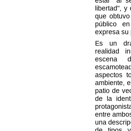
estar "al s
libertad", 
que obtuvo 
público en
expresa su 
Es un dr
realidad 
escena 
escamotead
aspectos t
ambiente, e
patio de ve
de la iden
protagonis
entre ambo
una descrip
de tipos 