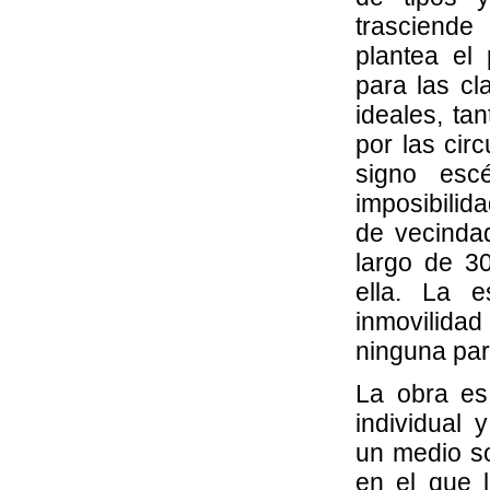
trasciend
plantea el 
para las cl
ideales, ta
por las cir
signo esc
imposibilid
de vecinda
largo de 3
ella. La 
inmovilid
ninguna par
La obra es 
individual 
un medio so
en el que l