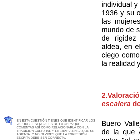
individual y
1936 y su 
las mujere
mundo de si
de rigide
aldea, en e
ciego como 
la realidad 
2.Valoració
escalera
de
EN ESTA CUESTIÓN TIENES QUE IDENTIFICAR LOS
Buero Valle
VALORES ESENCIALES DE LA OBRA QUE
COMENTAS ASÍ COMO RELACIONARLA CON LA
de la que 
TRADICIÓN CULTURAL Y LITERARIA EN LA QUE SE
ASIENTA. Y NO OLVIDES QUE LA EXPRESIÓN
ESCRITA DEBE SER CORRECTA.