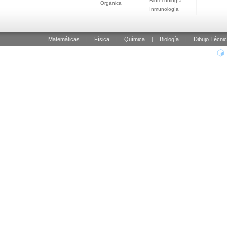
Biotecnología
Orgánica
Inmunología
Matemáticas
|
Física
|
Química
|
Biología
|
Dibujo Técni