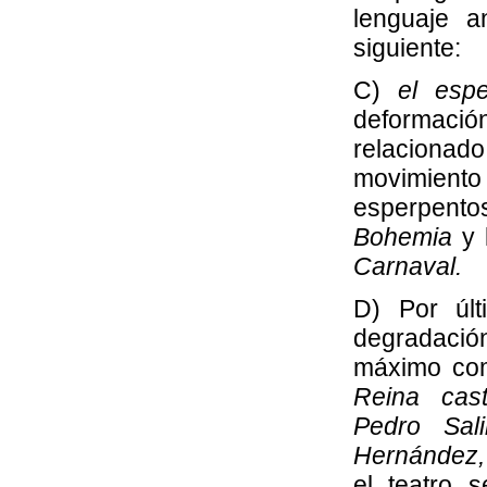
lenguaje a
siguiente:
C)
el espe
deformació
relacionado
movimient
esperpento
Bohemia
y
Carnaval.
D) Por úl
degradaci
máximo co
Reina cast
Pedro Sali
Hernández,
el teatro 