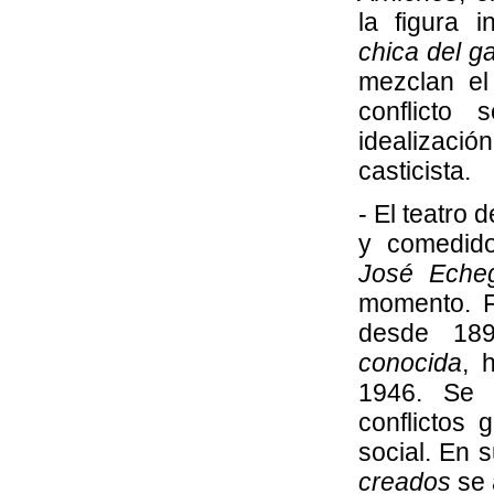
la figura i
chica del g
mezclan el
conflicto 
idealizació
casticista.
- El teatro 
y comedido
José Eche
momento. F
desde 18
conocida
, 
1946. Se c
conflictos 
social. En 
creados
se 