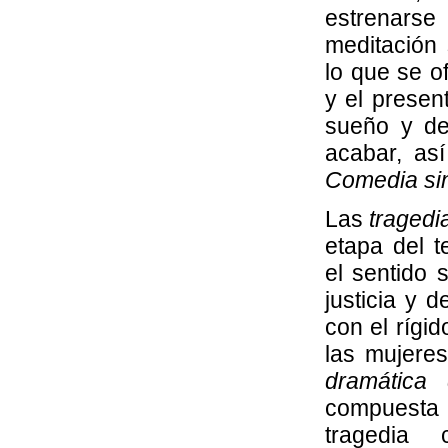
estrenar
meditación 
lo que se o
y el presen
sueño y de
acabar, así
Comedia sin 
Las
tragedi
etapa del t
el sentido s
justicia y 
con el rígi
las mujere
dramática
compuesta
tragedia c