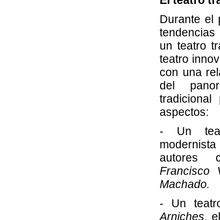
El teatro tr
Durante el 
tendencias
un teatro t
teatro inno
con una rel
del panor
tradiciona
aspectos:
- Un teat
modernist
autores
Francisco V
Machado.
- Un teat
Arniches
, 