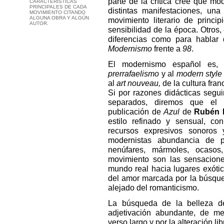
parte de la crítica cree que m
CARACTERÍSTICAS
PRINCIPALES DE CADA
distintas manifestaciones, un
MOVIMIENTO CITANDO
ALGUNA OBRA Y ALGÚN
movimiento literario de princi
AUTOR.
sensibilidad de la época. Otros,
diferencias como para hablar 
Modernismo
frente a
98
.
El modernismo español es, 
prerrafaelismo
y al
modern style
al
art nouveau,
de la cultura fran
Si por razones didácticas seg
separados, diremos que el
publicación de
Azul
de
Rubén 
estilo refinado y sensual, c
recursos expresivos sonoros 
modernistas abundancia de pr
nenúfares, mármoles, ocasos
movimiento son las sensacione
mundo real hacia lugares exótic
del amor marcada por la búsque
alejado del romanticismo.
La búsqueda de la belleza d
adjetivación abundante, de met
verso largo y por la alteración li