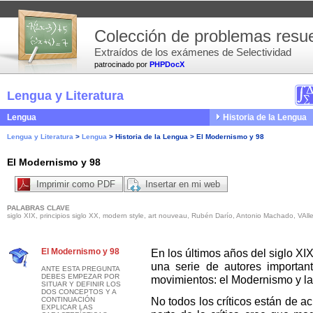
Colección de problemas resue
Extraídos de los exámenes de Selectividad
patrocinado por
PHPDocX
Lengua y Literatura
Lengua
Historia de la Lengua
Lengua y Literatura
>
Lengua
>
Historia de la Lengua
>
El Modernismo y 98
El Modernismo y 98
Imprimir como PDF
Insertar en mi web
PALABRAS CLAVE
siglo XIX, principios siglo XX, modern style, art nouveau, Rubén Darío, Antonio Machado, VA
El Modernismo y 98
En los últimos años del siglo X
una serie de autores importan
ANTE ESTA PREGUNTA
DEBES EMPEZAR POR
movimientos: el Modernismo y la
SITUAR Y DEFINIR LOS
DOS CONCEPTOS Y A
No todos los críticos están de 
CONTINUACIÓN
EXPLICAR LAS