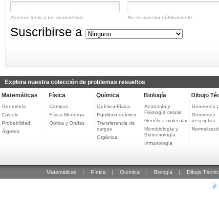
Aparece junto a tus comentarios.
No se muestra públicamente.
Suscribirse a
Explora nuestra colección de problemas resueltos
Matemáticas
Física
Química
Biología
Dibujo Té
Geometría
Campos
Química-Física
Anatomía y
Geometría 
Fisiología celular
Cálculo
Física Moderna
Equilibrio químico
Geometría
Genética molecular
descriptiva
Probabilidad
Óptica y Ondas
Transferencia de
cargas
Microbiología y
Normalizaci
Álgebra
Biotecnología
Orgánica
Inmunología
Matemáticas
|
Física
|
Química
|
Biología
|
Dibujo Técni