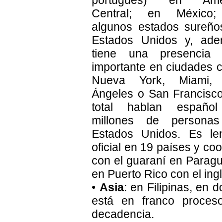
portugués) en Amé
Central; en México
algunos estados sureño
Estados Unidos y, ade
tiene una presencia
importante en ciudades
Nueva York, Miami,
Ángeles o San Francisc
total hablan españo
millones de persona
Estados Unidos. Es le
oficial en 19 países y coof
con el guaraní en Parag
en Puerto Rico con el ing
•
Asia
: en Filipinas, en 
está en franco proces
decadencia.