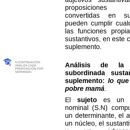
proposiciones ad
convertidas en sus
pueden cumplir cual
las funciones propi
sustantivos, en este 
suplemento.
A CONTINUACIÓN
Análisis de la 
ANALIZA CADA
PROPOSICIÓN POR
subordinada susta
SEPARADO.
suplemento:
lo que
pobre mamá
.
El
sujeto
es un s
nominal (S.N) comp
un determinante, el a
un núcleo, el sustant