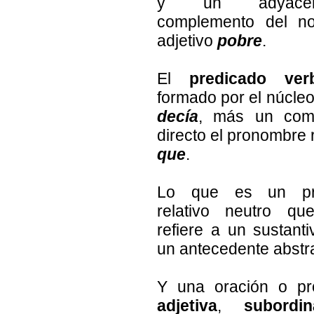
y un adyace
complemento del no
adjetivo
pobre
.
El
predicado ver
formado por el núcleo
decía
, más un com
directo el pronombre 
que
.
Lo que es un pr
relativo neutro q
refiere a un sustanti
un antecedente abstr
Y una oración o pr
adjetiva
,
subordi