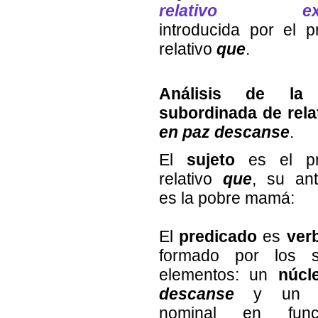
relativo expli
introducida por el 
relativo
que
.
Análisis de la 
subordinada
de rela
en paz descanse
.
El
sujeto
es el pr
relativo
que
, su an
es la pobre mamá:
El
predicado
es
ver
formado por los si
elementos: un
núcl
descanse
y un si
nominal en fun