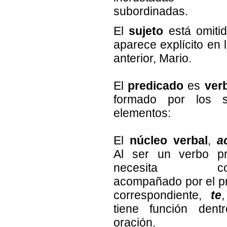
subordinadas.
El
sujeto
está omiti
aparece explícito en 
anterior, Mario.
El
predicado
es
ver
formado por los si
elementos:
El
núcleo verbal
,
a
Al ser un verbo pr
necesita conj
acompañado por el 
correspondiente,
te
tiene función dent
oración.