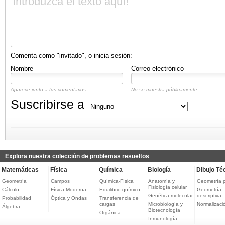
Comenta como "invitado", o inicia sesión:
Nombre
Correo electrónico
Aparece junto a tus comentarios.
No se muestra públicamente.
Suscribirse a
Explora nuestra colección de problemas resueltos
Matemáticas
Física
Química
Biología
Dibujo Té
Geometría
Campos
Química-Física
Anatomía y
Geometría 
Fisiología celular
Cálculo
Física Moderna
Equilibrio químico
Geometría
Genética molecular
descriptiva
Probabilidad
Óptica y Ondas
Transferencia de
cargas
Microbiología y
Normalizaci
Álgebra
Biotecnología
Orgánica
Inmunología