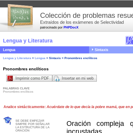
Colección de problemas resue
Extraídos de los exámenes de Selectividad
patrocinado por
PHPDocX
Lengua y Literatura
Lengua
Sintaxis
Lengua y Literatura
>
Lengua
>
Sintaxis
>
Pronombres enclíticos
Pronombres enclíticos
Imprimir como PDF
Insertar en mi web
PALABRAS CLAVE
Pronombres enclíticos
Analice sintácticamente:
Acuérdate de lo que decía la pobre mamá, que en 
SE DEBE EMPEZAR
Oración compleja q
SIMPRE POR SEÑALAR
LA ESTRUCTURA DE LA
incrustadas 
ORACIÓN