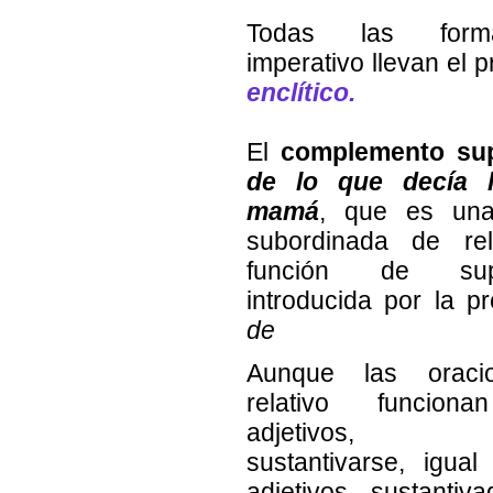
Todas las form
imperativo llevan el 
enclítico.
El
complemento su
de lo que decía 
mamá
, que es una
subordinada de rel
función de supl
introducida por la pr
de
Aunque las oraci
relativo funcion
adjetivos, 
sustantivarse, igua
adjetivos sustantiv