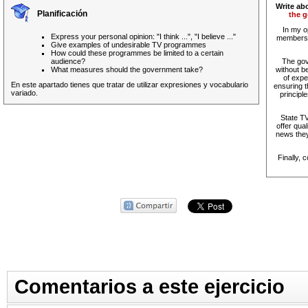
Write ab
Planificación
the 
In my o
Express your personal opinion: "I think ...", "I believe ..."
members o
Give examples of undesirable TV programmes
How could these programmes be limited to a certain
audience?
The gov
What measures should the government take?
without b
of expe
En este apartado tienes que tratar de utilizar expresiones y vocabulario
ensuring t
variado.
principl
State T
offer qual
news they
Finally, 
Comentarios a este ejercicio