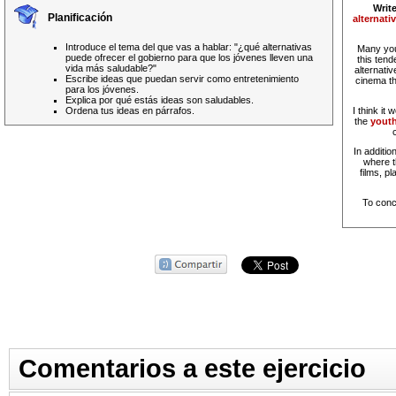
Write
Planificación
alternat
Introduce el tema del que vas a hablar: "¿qué alternativas
Many you
puede ofrecer el gobierno para que los jóvenes lleven una
this ten
vida más saludable?"
alternati
Escribe ideas que puedan servir como entretenimiento
cinema th
para los jóvenes.
Explica por qué estás ideas son saludables.
Ordena tus ideas en párrafos.
I think it 
the
yout
In additio
where t
films, p
To conc
Comentarios a este ejercicio