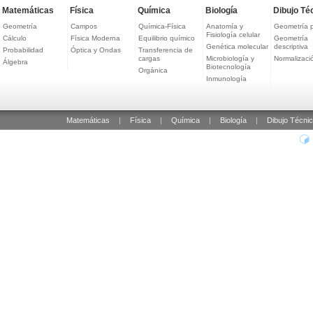
Matemáticas
Física
Química
Biología
Dibujo Té
Geometría
Campos
Química-Física
Anatomía y
Geometría 
Fisiología celular
Cálculo
Física Moderna
Equilibrio químico
Geometría
Genética molecular
descriptiva
Probabilidad
Óptica y Ondas
Transferencia de
cargas
Microbiología y
Normalizaci
Álgebra
Biotecnología
Orgánica
Inmunología
Matemáticas
|
Física
|
Química
|
Biología
|
Dibujo Técni