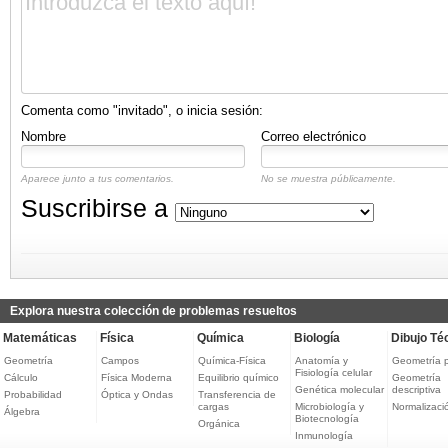
Comenta como "invitado", o inicia sesión:
Nombre
Correo electrónico
Aparece junto a tus comentarios.
No se muestra públicamente.
Suscribirse a
Explora nuestra colección de problemas resueltos
Matemáticas
Física
Química
Biología
Dibujo Té
Geometría
Campos
Química-Física
Anatomía y
Geometría 
Fisiología celular
Cálculo
Física Moderna
Equilibrio químico
Geometría
Genética molecular
descriptiva
Probabilidad
Óptica y Ondas
Transferencia de
cargas
Microbiología y
Normalizaci
Álgebra
Biotecnología
Orgánica
Inmunología