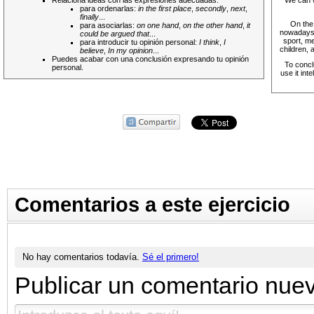
Relaciona ideas con las expresiones adecuadas:
We can w
para ordenarlas:
in the first place
,
secondly
,
next
,
finally
...
On the
para asociarlas:
on one hand
,
on the other hand
,
it
nowadays f
could be argued that
...
sport, me
para introducir tu opinión personal:
I think
,
I
children, 
believe
,
In my opinion
...
Puedes acabar con una conclusión expresando tu opinión
To concl
personal.
use it int
Comentarios a este ejercicio
No hay comentarios todavía.
Sé el primero!
Publicar un comentario nue