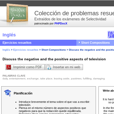
Colección de problemas resue
Extraídos de los exámenes de Selectividad
patrocinado por
PHPDocX
Inglés
Ejercicios resueltos
Short Compositions
Inglés
>
Ejercicios resueltos
>
Short Compositions
>
Discuss the negative and the positiv
Discuss the negative and the positive aspects of television
Imprimir como PDF
Insertar en mi web
PALABRAS CLAVE
daily, entertainment, exchange, take place, leaving aside, pastimes, fulfilling, damaging
Write ab
Planificación
It is har
Introduce brevemente el tema sobre el que vas a escribir:
so p
televisión.
Piensa en el mismo número de aspectos positivos que
In the fi
negativos para que la redacción quede equilibrada.
the mai