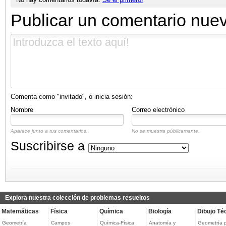
Publicar un comentario nue
Comenta como "invitado", o inicia sesión:
Nombre
Correo electrónico
Aparece junto a tus comentarios.
No se muestra públicamente.
Suscribirse a
Explora nuestra colección de problemas resueltos
Matemáticas
Física
Química
Biología
Dibujo Té
Geometría
Campos
Química-Física
Anatomía y
Geometría 