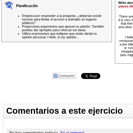
Write abo
Planificación
places li
Empieza por responder a la pregunta: ¿deberían existir
There are 
normas para limitar el acceso a animales en lugares
it is very
públicos?
that the
Proporciona argumentos que apoyen tu opinión. También
and other 
puedes dar ejemplos para reforzar tus ideas.
Utiliza expresiones que indiquen que estás dando tu
opinión personal:
I think, in my opinión...
I bel
restauran
a pet sit
or ru
shopping
pets mig
Comentarios a este ejercicio
No hay comentarios todavía.
Sé el primero!