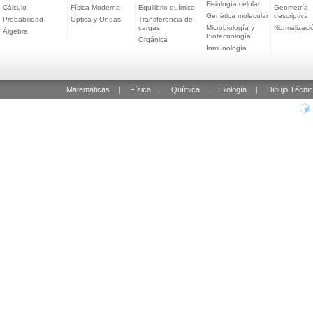
Fisiología celular
Cálculo
Física Moderna
Equilibrio químico
Geometría
Genética molecular
descriptiva
Probabilidad
Óptica y Ondas
Transferencia de
cargas
Microbiología y
Normalizaci
Álgebra
Biotecnología
Orgánica
Inmunología
Matemáticas
|
Física
|
Química
|
Biología
|
Dibujo Técni