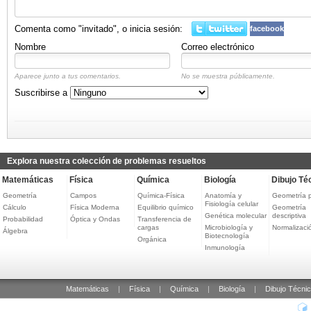
Comenta como "invitado", o inicia sesión:
facebook
Nombre
Correo electrónico
Aparece junto a tus comentarios.
No se muestra públicamente.
Suscribirse a
Explora nuestra colección de problemas resueltos
Matemáticas
Física
Química
Biología
Dibujo Té
Geometría
Campos
Química-Física
Anatomía y
Geometría 
Fisiología celular
Cálculo
Física Moderna
Equilibrio químico
Geometría
Genética molecular
descriptiva
Probabilidad
Óptica y Ondas
Transferencia de
cargas
Microbiología y
Normalizaci
Álgebra
Biotecnología
Orgánica
Inmunología
Matemáticas
|
Física
|
Química
|
Biología
|
Dibujo Técni