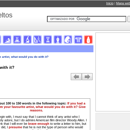
Inicio
|
Mapa we
ltos
e artist, what would you do with it?
with it?
out 100 to 150 words in the following topic:
If you had a
rom your favourite artist, what would you do with it? Give
reasons.
gin with, I must say that I cannot think of any artist who I
ly adore, but I do admire American film director Woody Allen. I
nk that I will ever be
brave enough
to write a letter to him, but
r did, I
presume
that he is not the type of person who would