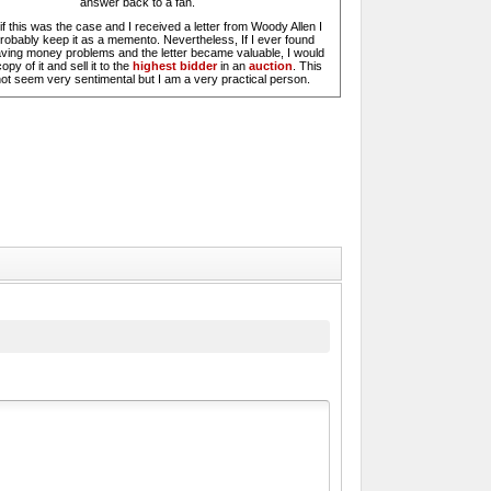
answer back to a fan.
f this was the case and I received a letter from Woody Allen I
robably keep it as a memento. Nevertheless, If I ever found
ving money problems and the letter became valuable, I would
py of it and sell it to the
highest bidder
in an
auction
. This
ot seem very sentimental but I am a very practical person.