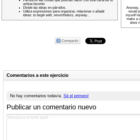
Piensa en las cosas que podrías hacer con esa carta de tu
artista favorito
Divide las ideas en párrafos.
Anyway, i
Utiliza expresiones para organizar, relacionar o añadir
would p
ideas:
to begin with, nevertheless, anyway...
myself ha
make a co
does n
Comentarios a este ejercicio
No hay comentarios todavía.
Sé el primero!
Publicar un comentario nuevo