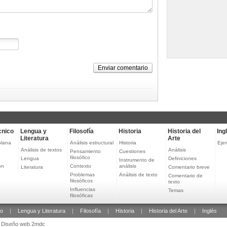
Enviar comentario
cnico
Lengua y
Filosofía
Historia
Historia del
Ing
Literatura
Arte
plana
Análisis estructural
Historia
Ejer
Análisis de textos
Análisis
Pensamiento
Cuestiones
filosófico
Lengua
Definiciones
Instrumento de
ón
Contexto
análisis
Literatura
Comentario breve
Problemas
Análisis de texto
Comentario de
filosóficos
texto
Influencias
Temas
filosóficas
co
|
Lengua y Literatura
|
Filosofía
|
Historia
|
Historia del Arte
|
Inglés
Diseño web 2mdc