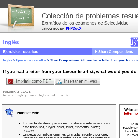
Colección de problemas resue
Extraídos de los exámenes de Selectividad
patrocinado por
PHPDocX
Inglés
Ejercicios resueltos
Short Compositions
Inglés
>
Ejercicios resueltos
>
Short Compositions
>
If you had a letter from your favourit
If you had a letter from your favourite artist, what would you do 
Imprimir como PDF
Insertar en mi web
PALABRAS CLAVE
brave enough, presume, highest bidder, auction
Write ab
Planificación
letter f
Tormenta de ideas: piensa en vocabulario relacionado con
To be
este tema:
fan, singer, actor, letter, memento, bidder,
passionate
auction...
do not thi
Empieza por indicar quién es tu artista favorito y por qué.
if I eve