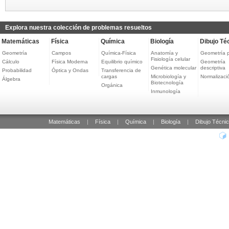
Explora nuestra colección de problemas resueltos
Matemáticas
Física
Química
Biología
Dibujo Té
Geometría
Campos
Química-Física
Anatomía y
Geometría 
Fisiología celular
Cálculo
Física Moderna
Equilibrio químico
Geometría
Genética molecular
descriptiva
Probabilidad
Óptica y Ondas
Transferencia de
cargas
Microbiología y
Normalizaci
Álgebra
Biotecnología
Orgánica
Inmunología
Matemáticas
|
Física
|
Química
|
Biología
|
Dibujo Técni