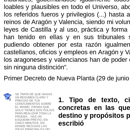
loables y plausibles en todo el Universo, ab
los referidos fueros y privilegios (...) hasta
reinos de Aragón y Valencia, siendo mi volu
leyes de Castilla y al uso, práctica y form
han tenido en ellas y en sus tribunales 
pudiendo obtener por esta razón igualment
castellanos, oficios y empleos en Aragón y 
los aragoneses y valencianos han de poder e
sin ninguna distinción”.
Primer Decreto de Nueva Planta (29 de junio
SE TRATA DE QUE HAGAS
UN RESUMEN CLARO Y
1. Tipo de texto, ci
PRECISO DE TUS
CONOCIMIENTOS SOBRE
concretas en las que
EL MISMO. PIENSA QUE
SOLO TIENES DOS FOLIOS
PARA REALIZAR TODA LA
destino y propósitos p
PRUEBA... HAZ UN
ESQUEMA PREVIO, EN
escribió
CINCO MINUTOS, EN
DONDE RECOJAS LAS
IDEAS PRINCIPALES DEL