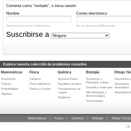
Comenta como "invitado", o inicia sesión:
Nombre
Correo electrónico
Aparece junto a tus comentarios.
No se muestra públicamente.
Suscribirse a
Explora nuestra colección de problemas resueltos
Matemáticas
Física
Química
Biología
Dibujo Té
Geometría
Campos
Química-Física
Anatomía y
Geometría 
Fisiología celular
Cálculo
Física Moderna
Equilibrio químico
Geometría
Genética molecular
descriptiva
Probabilidad
Óptica y Ondas
Transferencia de
cargas
Microbiología y
Normalizaci
Álgebra
Biotecnología
Orgánica
Inmunología
Matemáticas
|
Física
|
Química
|
Biología
|
Dibujo Técni