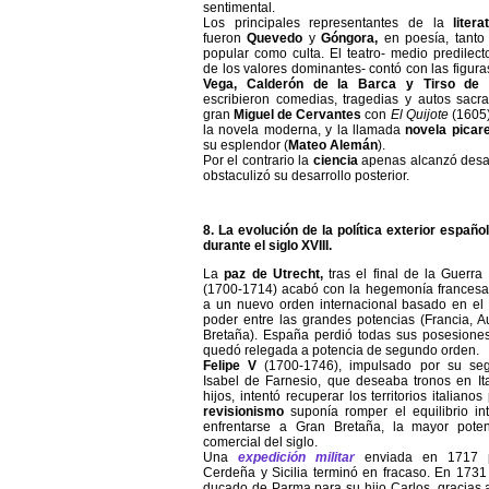
sentimental.
Los principales representantes de la
litera
fueron
Quevedo
y
Góngora,
en poesía, tanto
popular como culta. El teatro- medio predilect
de los valores dominantes- contó con las figur
Vega, Calderón de
la Barca
y Tirso de 
escribieron comedias, tragedias y autos sacr
gran
Miguel de Cervantes
con
El Quijote
(1605)
la novela moderna, y la llamada
novela picar
su esplendor (
Mateo Alemán
).
Por el contrario la
ciencia
apenas alcanzó desar
obstaculizó su desarrollo posterior.
8. La evolución de la política exterior españ
durante el siglo XVIII.
La
paz de Utrecht,
tras el final de la Guerr
(1700-1714) acabó con la hegemonía francesa 
a un nuevo orden internacional basado en el 
poder entre las grandes potencias (Francia, A
Bretaña). España perdió todas sus posesione
quedó relegada a potencia de segundo orden.
Felipe V
(1700-1746), impulsado por su seg
Isabel de Farnesio, que deseaba tronos en It
hijos, intentó recuperar los territorios italiano
revisionismo
suponía romper el equilibrio in
enfrentarse a Gran Bretaña, la mayor pote
comercial del siglo.
Una
expedición militar
enviada en 1717 p
Cerdeña y Sicilia terminó en fracaso. En 1731
ducado de Parma para su hijo Carlos, gracias