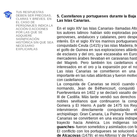
TUS RESPUESTAS
DEBEN SER PRECISAS,
5. Castellanos y portugueses durante la Baja
CLARAS Y BREVES. EN
Las Islas Canarias.
EL CASO DE
PERSONAJES INDICA LA
En el siglo XIV las Islas Canarias- llamadas Af
ACCIÓN O ACCIONES
POR LAS QUE SE
los autores latinos- habían sido exploradas p
ADQUIERE
genoveses, andaluces y catalanes, pero desp
SIGNIFICACIÓN
interés. En el siglo XV los marinos portuguese
HISTÓRICA SIN QUE SEA
conquistado Ceuta (1415) y las islas Madeira, l
NECESARIO
EXPLICARLAS
el golfo de Guinea en sus exploraciones atlánt
de esclavos y del oro, que escaseaba en Euro
mercaderes árabes llevaban en caravanas hast
del Magreb. Pero también los castellanos 
interesados en el oro y la expansión por el nor
Las islas Canarias se convirtieron en una
importante en las rutas atlánticas y fueron motiv
con castellanos.
La conquista de Canarias se inició cuando 
normando, Jean de Béthencourt, conquistó 
Fuerteventura en 1402 y se declaró vasallo de
III de Castilla. Más tarde vendió sus derechos
nobles sevillanos que continuaron la conq
Gomera y El Hierro. A partir de 1475 los Rey
intervinieron directamente conquistando e
archipiélago: Gran Canaria, La Palma y Tenerif
Canarias se convirtieron en una escala indisp
trayecto hacia América. Los indígenas is
guanches-
fueron sometidos y asimilados con fa
El conflicto con los portugueses se solucionó
de Alcaçovas
(1479): el rey Alfonso V de Portu