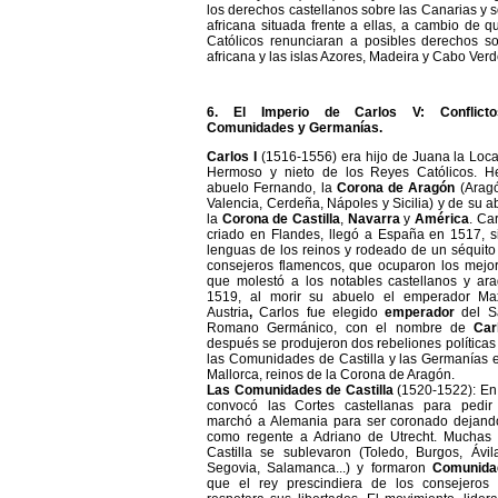
los derechos castellanos sobre las Canarias y s
africana situada frente a ellas, a cambio de 
Católicos renunciaran a posibles derechos so
africana y las islas Azores, Madeira y Cabo Verd
6. El Imperio de Carlos V: Conflictos
Comunidades y Germanías.
Carlos I
(1516-1556) era hijo de Juana la Loca 
Hermoso y nieto de los Reyes Católicos. H
abuelo Fernando, la
Corona
de Aragón
(Aragó
Valencia, Cerdeña, Nápoles y Sicilia) y de su ab
la
Corona
de Castilla
,
Navarra
y
América
. Ca
criado en Flandes, llegó a España en 1517, s
lenguas de los reinos y rodeado de un séquit
consejeros flamencos, que ocuparon los mejor
que molestó a los notables castellanos y ar
1519, al morir su abuelo el emperador Max
Austria
,
Carlos fue elegido
emperador
del Sa
Romano Germánico, con el nombre de
Car
después se produjeron dos rebeliones políticas
las Comunidades de Castilla y las Germanías 
Mallorca, reinos de la Corona de Aragón.
Las
Comunidades de Castilla
(1520-1522): En
convocó las Cortes castellanas para pedir
marchó a Alemania para ser coronado dejando
como regente a Adriano de Utrecht. Muchas
Castilla se sublevaron (Toledo, Burgos, Ávila
Segovia, Salamanca...) y formaron
Comunida
que el rey prescindiera de los consejeros