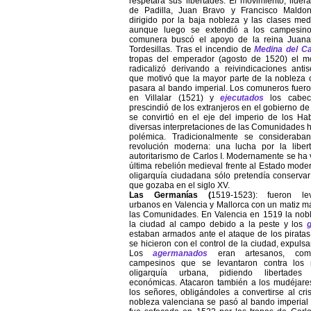
respetara sus libertades. El movimiento, lide
de Padilla, Juan Bravo y Francisco Maldon
dirigido por la baja nobleza y las clases me
aunque luego se extendió a los campesino
comunera buscó el apoyo de la reina Juana
Tordesillas. Tras el incendio de
Medina del C
tropas del emperador (agosto de 1520) el m
radicalizó derivando a reivindicaciones antis
que motivó que la mayor parte de la nobleza 
pasara al bando imperial. Los comuneros fuer
en Villalar (1521) y
ejecutados
los cabeci
prescindió de los extranjeros en el gobierno de 
se convirtió en el eje del imperio de los Ha
diversas interpretaciones de las Comunidades 
polémica. Tradicionalmente se consideraba
revolución moderna: una lucha por la libert
autoritarismo de Carlos I. Modernamente se ha 
última rebelión medieval frente al Estado mode
oligarquía ciudadana sólo pretendía conserva
que gozaba en el siglo XV.
Las Germanías (
1519-1523): fueron lev
urbanos en Valencia y Mallorca con un matiz m
las Comunidades. En Valencia en 1519 la nob
la ciudad al campo debido a la peste y los
estaban armados ante el ataque de los piratas
se hicieron con el control de la ciudad, expulsa
Los
agermanados
eran artesanos, come
campesinos que se levantaron contra los 
oligarquía urbana, pidiendo libertade
económicas. Atacaron también a los mudéjares
los señores, obligándoles a convertirse al cri
nobleza valenciana se pasó al bando imperial 