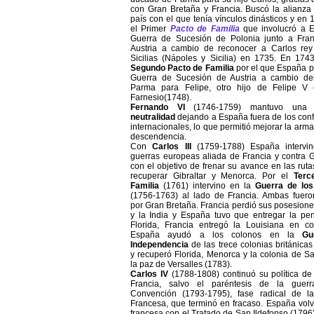
con Gran Bretaña y Francia. Buscó la alianza
país con el que tenía vínculos dinásticos y en 
el Primer
Pacto de Familia
que involucró a 
Guerra de Sucesión de Polonia junto a Fran
Austria a cambio de reconocer a Carlos re
Sicilias (Nápoles y Sicilia) en 1735. En 174
Segundo Pacto de Familia
por el que España pa
Guerra de Sucesión de Austria a cambio de
Parma para Felipe, otro hijo de Felipe V 
Farnesio(1748).
Fernando VI
(1746-1759) mantuvo un
neutralidad
dejando a España fuera de los confl
internacionales, lo que permitió mejorar la arma
descendencia.
Con
Carlos III
(1759-1788) España intervin
guerras europeas aliada de Francia y contra 
con el objetivo de frenar su avance en las rutas
recuperar Gibraltar y Menorca. Por el
Terc
Familia
(1761) intervino en la
Guerra
de los
(1756-1763) al lado de Francia. Ambas fuero
por Gran Bretaña. Francia perdió sus posesio
y la India y España tuvo que entregar la pen
Florida, Francia entregó la Louisiana en c
España ayudó a los colonos en la
Gue
Independencia
de las trece colonias británica
y recuperó Florida, Menorca y la colonia de 
la paz de Versalles (1783).
Carlos IV
(1788-1808) continuó su política de
Francia, salvo el paréntesis de la guerr
Convención (1793-1795), fase radical de l
Francesa, que terminó en fracaso. España volvi
francesa con el Tratado de San Ildefonso (1796