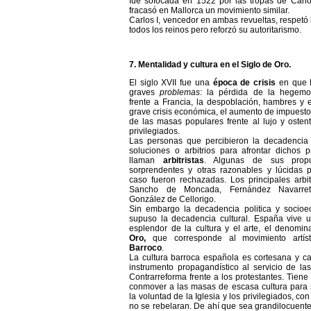
fue sofocada en 1522 por las tropas de Carlo
fracasó en Mallorca un movimiento similar.
Carlos I, vencedor en ambas revueltas, respetó 
todos los reinos pero reforzó su autoritarismo.
7. Mentalidad y cultura en el Siglo de Oro.
El siglo XVII fue una
época de crisis
en que 
graves
problemas
: la pérdida de la hegemo
frente a Francia, la despoblación, hambres y 
grave crisis económica, el aumento de impuesto
de las masas populares frente al lujo y osten
privilegiados.
Las personas que percibieron la decadencia
soluciones o arbitrios para afrontar dichos 
llaman
arbitristas
. Algunas de sus propu
sorprendentes y otras razonables y lúcidas 
caso fueron rechazadas. Los principales arbit
Sancho de Moncada, Fernández Navarret
González de Cellorigo.
Sin embargo la decadencia politica y socio
supuso la decadencia cultural. España vive 
esplendor de la cultura y el arte, el denomi
Oro,
que corresponde al
movimiento artís
Barroco
.
La cultura barroca española es cortesana y ca
instrumento propagandístico al servicio de la
Contrarreforma frente a los protestantes. Tien
conmover a las masas de escasa cultura para 
la voluntad de la Iglesia y los privilegiados, con
no se rebelaran. De ahí que sea grandilocuente