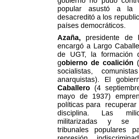
gobierno no pudo control
popular asustó a la 
desacreditó a los republi
países democráticos.
Azaña,
presidente de l
encargó a Largo Caballer
de UGT, la formación
g
obierno de coalición
(
socialistas, comunist
anarquistas). El gobi
Caballero
(4 septiembr
mayo de 1937) empren
políticas para recuperar e
disciplina. Las mili
militarizadas y se e
tribunales populares p
represión indiscrimin