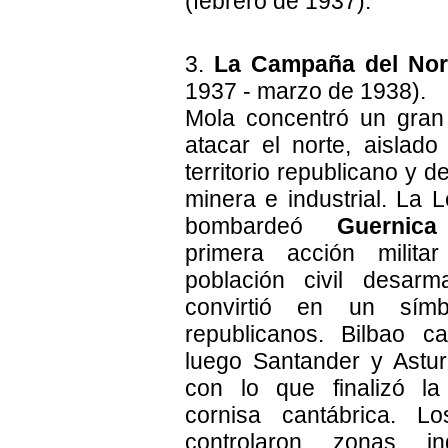
(febrero de 1937).
3.
La Campaña del Nor
1937 - marzo de 1938).
Mola concentró un gran 
atacar el norte, aislado
territorio republicano y d
minera e industrial. La 
bombardeó
Guernica
primera acción milita
población civil desar
convirtió en un sím
republicanos. Bilbao c
luego Santander y Asturi
con lo que finalizó l
cornisa cantábrica. Lo
controlaron zonas in