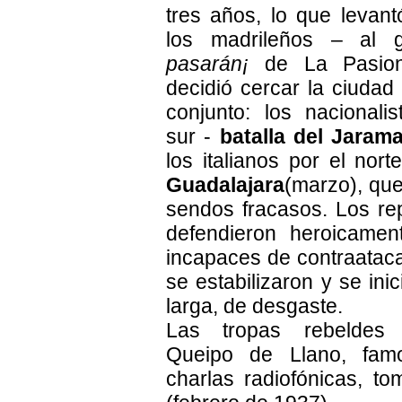
tres años, lo que levant
los madrileños – al g
pasarán¡
de La Pasion
decidió cercar la ciudad
conjunto: los nacionali
sur -
batalla del Jaram
los italianos por el nort
Guadalajara
(marzo), qu
sendos fracasos. Los re
defendieron heroicamen
incapaces de contraataca
se estabilizaron y se ini
larga, de desgaste.
Las tropas rebeldes 
Queipo de Llano, fam
charlas radiofónicas, t