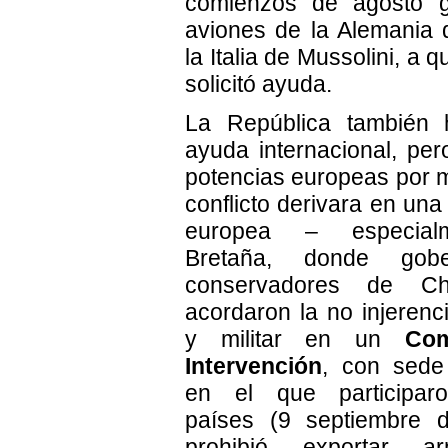
comienzos de agosto g
aviones de la Alemania d
la Italia de Mussolini, a 
solicitó ayuda.
La República también 
ayuda internacional, per
potencias europeas por m
conflicto derivara en una
europea – especial
Bretaña, donde gob
conservadores de Ch
acordaron la no injerenc
y militar en un
Co
Intervención
, con sede
en el que participaron
países (9 septiembre 
prohibió exportar 