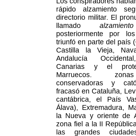
Los conspiradores había
rápido alzamiento se
directorio militar. El pro
llamado
alzamien
posteriormente por lo
triunfó en parte del país 
Castilla la Vieja, Nav
Andalucía Occidental
Canarias y el prot
Marruecos. zona
conservadoras y cató
fracasó en Cataluña, Leva
cantábrica, el País Va
Álava), Extremadura, Mad
la Nueva y oriente de 
zona fiel a la II Repúbli
las grandes ciudad