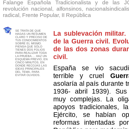
Falange Española Tradicionalista y de las 
revolución nacional, alfonsinos, nacionalsindicali
radical, Frente Popular, II República
SE TRATA DE QUE
La sublevación militar. 
HAGAS UN RESUMEN
CLARO Y PRECISO DE
de la Guerra civil. Evol
TUS CONOCIMIENTOS
SOBRE EL MISMO.
PIENSA QUE SÓLO
de las dos zonas duran
TIENES DOS FOLIOS
PARA REALIZAR TODA
civil.
LA PRUEBA.... HAZ UN
ESQUEMA PREVIO, EN
CINCO MINUTOS, EN
DONDE RECOJAS LAS
España se vio sacud
IDEAS PRINCIPALES
DEL TEMA, PARA
terrible y cruel
Guerr
EVITAR OLVIDOS.
asolaría al país durante t
1936- abril 1939). Su
muy complejas. La olig
apoyos tradicionales, la
Ejército, se habían o
reformas intentadas po