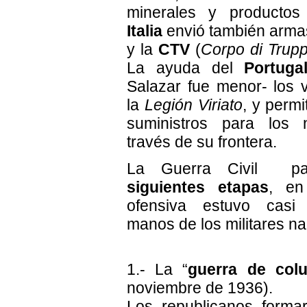
minerales y productos 
Italia
envió también arma
y la
CTV
(
Corpo di Trup
La ayuda del
Portug
Salazar fue menor- los v
la
Legión Viriato
, y permi
suministros para los 
través de su frontera.
La Guerra Civil pa
siguientes etapas
, en
ofensiva estuvo casi
manos de los militares na
1.- La “
guerra de col
noviembre de 1936).
Los republicanos forma