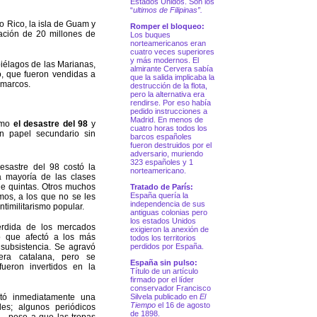
Estados Unidos. Son los
“
ultimos de Filipinas”.
 Rico, la isla de Guam y
Romper el bloqueo:
ación de 20 millones de
Los buques
norteamericanos eran
cuatro veces superiores
y más modernos. El
iélagos de las Marianas,
almirante Cervera sabía
co, que fueron vendidas a
que la salida implicaba la
 marcos.
destrucción de la flota,
pero la alternativa era
rendirse. Por eso había
pedido instrucciones a
Madrid. En menos de
como
el desastre del 98
y
cuatro horas todos los
n papel secundario sin
barcos españoles
fueron destruidos por el
adversario, muriendo
323 españoles y 1
desastre del 98 costó la
norteamericano.
 mayoría de las clases
de quintas. Otros muchos
Tratado de París:
España quería la
mos, a los que no se les
independencia de sus
ntimilitarismo popular.
antiguas colonias pero
los estados Unidos
rdida de los mercados
exigieron la anexión de
lo que afectó a los más
todos los territorios
subsistencia. Se agravó
perdidos por España.
nera catalana, pero se
España sin pulso:
fueron invertidos en la
Título de un artículo
firmado por el líder
conservador Francisco
tó inmediatamente una
Silvela publicado en
El
Tiempo
el 16 de agosto
des; algunos periódicos
de 1898.