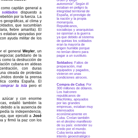
orden y luego
autonomía”
. Según él
estaban en peligro la
 como capitán general a
integridad territorial de
0
soldados
dispuesto a
España, el prestigio de
rebelión por la fuerza. La
la nación y la propia
s geográficas, al clima y
monarquía.
soldados, que sucumbían
Republicanos,
ria, fiebre amarilla). El
socialistas y anarquistas
se oponían a la guerra
ldes estaban apoyadas por
ya que debido al sistema
 con ayuda militar de los
de quintas los soldados
eran la mayoría de
origen humilde porque
or el general
Weyler
, un
no tenían dinero para
egociar, partidario de la
pagar a un sustituto.
s como la destrucción de
Soldados:
Faltos de
blación cubana en aldeas
preparación, mal
centración, con duras
equipados y pagados,
una oleada de protestas
vivieron en unas
 Unidos donde la prensa
condiciones atroces.
lica contra España. El
Compra de Cuba:
Por
comprar la isla
pero el
300 millones de dólares.
Los
halcones
republicanos de
y azúcar y con enorme
MacKinley, apoyados
cas, estalló también la
por las grandes
empresas, estaban muy
,
debido a la ausencia de
interesados
pedía la independencia.
económicamente en
ieja, que ejecutó a
José
Cuba. Creían también
ina y firmó la paz con los
en el
destino manifiesto
de su país: extender su
credo por el mundo.
Cuba tenía además
interés geoestratégico