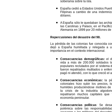
soberanía sobre la isla.
España cedió a Estados Unidos Puerto
Filipinas a cambio de una indemniz
dólares.
A España sólo le quedaban las archip
las Carolinas y Palaos, en el Pacífi
Alemania en 1899 por 20 millones de
Repercusiones del desastre del 98.
La pérdida de las colonias fue conocida 
dejó a España humillada y relegada a u
importancia en el contexto internacional.
Consecuencias demográficas:
el 
vida a
más de 200.000 soldados la
populares reclutados por el sistema 
fueron repatriados mutilados o enfer
pagó ni atendió, con lo que creció el a
Consecuencias
económicas:
la pé
coloniales hizo subir los precios, 
humildes produciéndose motines de 
la crisis de la industria algodo
repatriaron muchos capitales que 
economía peninsular.
Consecuencias políticas
: Se desa
polémica sobre las responsabilida