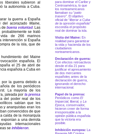
para dominar el Caribe y
s liberales subieron al
Centroamérica, lo que
ió la autonomía a Cuba.
los norteamericanos
llamaban su “
patio
trasero”
. El objetivo
larar la guerra a España
oficial de “
liberar a Cuba
98 del acorazado
Maine,
de la opresión española”
escondía el propósito
a de
buena voluntad
. Las
real de dominar la isla.
 probablemente se trató
a vida de 266 marinos
Visita del Maine:
En
 intervención si España
realidad para garantizar
mpra de la isla, que de
la vida y hacienda de los
ciudadanos
norteamericanos.
 hundimiento del Maine
Declaración de guerra:
rovocación española. El
Con efectos retroactivos
spaña el 25 de abril de
desde el día 21 para
nuncia española a Cuba en
justificar el apresamiento
de dos mercantes
españoles antes de la
declaración de guerra,
 por la guerra debido a
ignorando el derecho
añola de los periódicos
internacional.
arst. La mayoría de los
ra, jaleada por
la prensa
Papel de la prensa:
Periódicos como
El
a del poder real de los
Imparcial
, liberal, y
La
olíticos sabían que les
Epoca
, conservador,
as y anarquistas eran los
hicieron creer de forma
staban convencidos de que
irresponsable a la
 la caída de la monarquía
opinión pública española
e exponían a una derrota
que la victoria era
posible.
udas internacionales
peas se
inhibieron
.
Inhibición europea:
La
Regente Mª Cristina