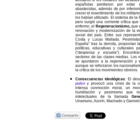
acusaron a los militares del desastr
españolas perdieron por estar
abastecidas, además de por inferiori
crecer el resentimiento de los militare
los habían utilizado. El sistema de l
pero surgió una corriente crítica qu
enfermo
, el
Regeneracionismo,
que d
renovación y modernización de la vi
social del país. Entre sus represen
Costa y Lucas Mallada. Pesimista
España” tras la derrota, proponían 
políticas, educativas y culturales p
(“
despensa y escuela
”). Encontr
sectores de las clases medias. Los vi
se apuntaron a la
regeneración
y 
aunque se reforzaron los nacionalism
la crítica de los movimientos obreros.
Consecuencias ideológicas
: El de
pulso
y provocó una crisis de la c
intensa conmoción moral, un movi
humillación y pesimismo que m
intelectuales de la llamada
Gen
Unamuno, Azorín, Machado y Ganivet