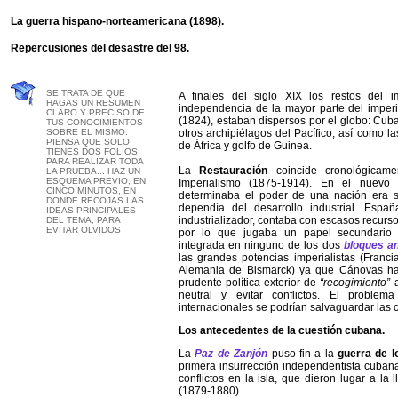
La guerra hispano-norteamericana (1898).
Repercusiones del desastre del 98.
SE TRATA DE QUE
A finales del siglo XIX los restos del i
HAGAS UN RESUMEN
independencia de la mayor parte del imperi
CLARO Y PRECISO DE
(1824), estaban dispersos por el globo: Cuba,
TUS CONOCIMIENTOS
SOBRE EL MISMO.
otros archipiélagos del Pacífico, así como l
PIENSA QUE SOLO
de África y golfo de Guinea.
TIENES DOS FOLIOS
PARA REALIZAR TODA
La
Restauración
coincide cronológicam
LA PRUEBA... HAZ UN
ESQUEMA PREVIO, EN
Imperialismo (1875-1914).
En el nuevo 
CINCO MINUTOS, EN
determinaba el poder de una nación era s
DONDE RECOJAS LAS
dependía del desarrollo industrial. Espa
IDEAS PRINCIPALES
industrializador, contaba con escasos recurs
DEL TEMA, PARA
EVITAR OLVIDOS
por lo que jugaba un papel secundario
integrada en ninguno de los dos
bloques a
las grandes potencias imperialistas (Francia
Alemania de Bismarck) ya que Cánovas ha
prudente política exterior de
“recogimiento”
a
neutral y evitar conflictos. El problem
internacionales se podrían salvaguardar las 
Los antecedentes de la cuestión cubana.
La
Paz de Zanjón
puso fin a
la
guerra de 
primera insurrección independentista cuban
conflictos en la isla, que dieron lugar a la
(1879-1880).