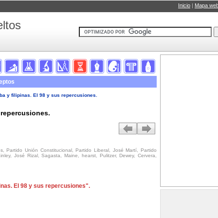
Inicio
|
Mapa we
ltos
eptos
ba y filipinas. El 98 y sus repercusiones.
s repercusiones.
, Partido Unión Constitucional, Partido Liberal, José Martí, Partido
ley, José Rizal, Sagasta, Maine, hearst, Pulitzer, Dewey, Cervera,
pinas. El 98 y sus repercusiones".