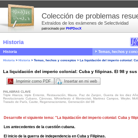
Colección de problemas resue
Extraídos de los exámenes de Selectividad
patrocinado por
PHPDocX
Historia
Historia
Temas, hechos y conc
Historia
>
Historia
>
Temas, hechos y conceptos
>
La liquidación del imperio colonial: Cu
La liquidación del imperio colonial: Cuba y filipinas. El 98 y su
Imprimir como PDF
Insertar en mi web
PALABRAS CLAVE
Triple Alianza, triple Entente, Restauración, Maura, Paz de Zanjon, Guerra de los diez Años
Revolucionario Cubano, Cánovas, MAniefiesto d Montecristi, Martinez Campos, Weyler, McKin
Tratado de París, Cavite, Regeneracionismo, Generación del 98
Desarrolle el siguiente tema: "La liquidación del imperio colonial: Cuba y fili
Los antecedentes de la cuestión cubana.
El inicio de la guerra de independencia en Cuba y Filipinas.