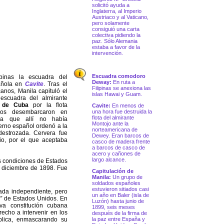
solicitó ayuda a
Inglaterra, al Imperio
Austriaco y al Vaticano,
pero solamente
consiguió una carta
colectiva pidiendo la
paz. Sólo Alemania
estaba a favor de la
intervención.
Escuadra comodoro
pinas la escuadra del
Deway:
En ruta a
añola en
Cavite
. Tras el
Filipinas se anexiona las
nos, Manila capituló el
islas Hawai y Guam.
 escuadra del almirante
o de Cuba
por la flota
Cavite:
En menos de
anos desembarcaron en
una hora fue destruida la
flota del almirante
a que allí no había
Montojo ante la
ierno español ordenó a la
norteamericana de
estrozada. Cervera fue
Dewey. Eran barcos de
io, por el que aceptaba
casco de madera frente
a barcos de casco de
acero y cañones de
largo alcance.
s condiciones de Estados
 diciembre de 1898. Fue
Capitulación de
Manila:
Un grupo de
soldados españoles
estuvieron sitiados casi
ada independiente, pero
un año en Baler (isla de
l”
de Estados Unidos. En
Luzón) hasta junio de
a constitución cubana
1899, seis meses
echo a intervenir en los
después de la firma de
blica, enmascarando su
la paz entre España y