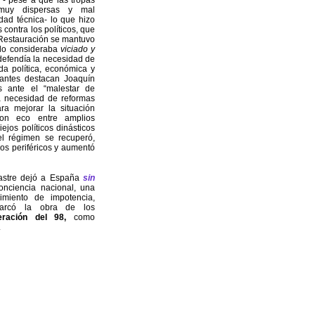
e - pese a que las tropas
 muy dispersas y mal
dad técnica- lo que hizo
s contra los políticos, que
a Restauración se mantuvo
e lo consideraba
viciado y
efendía la necesidad de
da política, económica y
tantes destacan Joaquín
s ante el “malestar de
la necesidad de reformas
ara mejorar la situación
aron eco entre amplios
ejos políticos dinásticos
el régimen se recuperó,
os periféricos y aumentó
sastre dejó a España
sin
onciencia nacional, una
miento de impotencia,
arcó la obra de los
eración del 98,
como
.