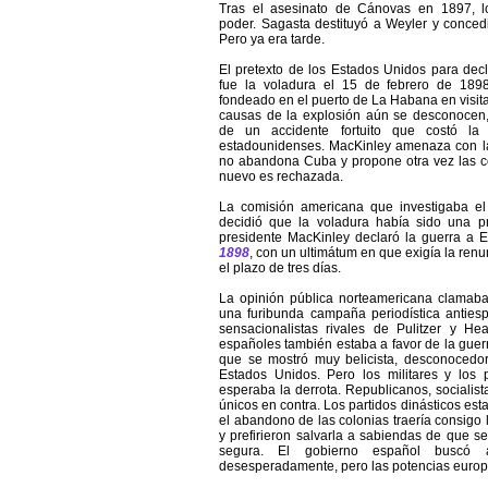
Tras el asesinato de Cánovas en 1897, lo
poder. Sagasta destituyó a Weyler y conced
Pero ya era tarde.
El pretexto de los Estados Unidos para dec
fue la voladura el 15 de febrero de 18
fondeado en el puerto de La Habana en visit
causas de la explosión aún se desconocen,
de un accidente fortuito que costó l
estadounidenses. MacKinley amenaza con la
no abandona Cuba y propone otra vez las co
nuevo es rechazada.
La comisión americana que investigaba el
decidió que la voladura había sido una p
presidente MacKinley declaró la guerra a E
1898
, con un ultimátum en que exigía la re
el plazo de tres días.
La opinión pública norteamericana clamaba
una furibunda campaña periodística antiesp
sensacionalistas rivales de Pulitzer y He
españoles también estaba a favor de la guer
que se mostró muy belicista, desconocedor
Estados Unidos. Pero los militares y los p
esperaba la derrota. Republicanos, socialist
únicos en contra. Los partidos dinásticos e
el abandono de las colonias traería consigo
y prefirieron salvarla a sabiendas de que s
segura. El gobierno español buscó ay
desesperadamente, pero las potencias euro