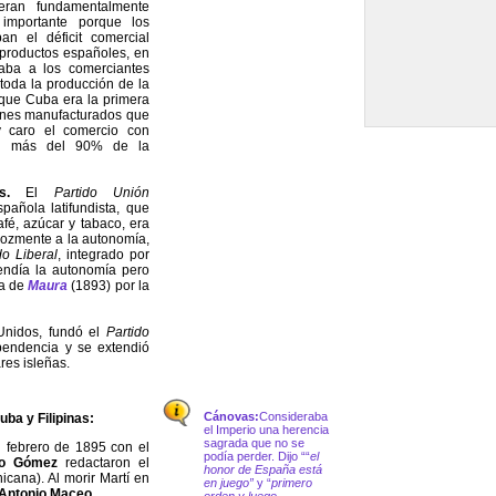
ran fundamentalmente
importante porque los
an el déficit comercial
 productos españoles, en
aba a los comerciantes
oda la producción de la
a que Cuba era la primera
bienes manufacturados que
y caro el comercio con
an más del 90% de la
s.
El
Partido Unión
pañola latifundista, que
afé, azúcar y tabaco, era
erozmente a la autonomía,
do Liberal
, integrado por
fendía la autonomía pero
da de
Maura
(1893) por la
Unidos,
fundó el
Partido
pendencia y se extendió
res isleñas.
Cánovas:
Consideraba
uba y Filipinas:
el Imperio una herencia
sagrada que no se
n febrero de 1895 con el
podía perder. Dijo ““
el
mo Gómez
redactaron el
honor de España está
cana). Al morir Martí en
en juego”
y “
primero
Antonio
Maceo
.