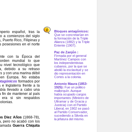
Bloques antagónicos:
mperio español, tras la
Que se concretarían en
o a comienzos del siglo
la formación de la Triple
 Puerto Rico, Filipinas y
Alianza (1882) y la Triple
as posesiones en el norte
Entente (1907).
Paz de Zanjón :
Firmada por el general
ente con la Época del
Martínez Campos con
orden mundial lo que
los independentistas
u nivel tecnológico que
cubanos, por la que se
ña, debido a su retraso
abolió la esclavitud y se
os y con una marina débil
dio representación en
 en Europa. No estaba
Cortes a la colonia.
ntagónicos
formados por
Antonio Maura (1853-
 e Inglaterra frente a la
1925):
Fue un politico
bía llevado a cabo una
mallorquín. Aunque
 fin de mantener al país
había ocupado cargos
a era si sin respaldos
importantes (Ministro de
Ultramar y de Gracia y
colonias.
Justicia) con el Partido
Liberal, en 1902 se pasó
al Partido Conservador,
sucediendo a Silvela en
los Diez Años
(1868-78),
la jefatura del mismo.
a, pero no acabó con los
 llamada
Guerra Chiquita