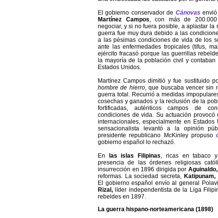
El gobierno conservador de
Cánovas
envió
Martínez Campos
, con más de 200.00
negociar, y si no fuera posible, a aplastar la 
guerra fue muy dura debido a las condicione
a las pésimas condiciones de vida de los 
ante las enfermedades tropicales (tifus, mala
ejército fracasó porque las guerrillas rebe
la mayoría de la población civil y contaban
Estados Unidos.
Martínez Campos dimitió y fue sustituido p
hombre de hierro
, que buscaba vencer sin n
guerra total. Recurrió a medidas impopulare
cosechas y ganados y la reclusión de la po
fortificadas, auténticos campos de con
condiciones de vida. Su actuación provocó 
internacionales, especialmente en Estados
sensacionalista levantó a la opinión púb
presidente republicano McKinley propuso
gobierno español lo rechazó.
En
las islas Filipinas
, ricas en tabaco 
presencia de las órdenes religiosas católi
insurrección en 1896 dirigida por
Aguinaldo
reformas. La sociedad secreta,
Katipunam,
El gobierno español envío al general Polav
Rizal,
líder
independentista
de
la Liga Filip
rebeldes en 1897.
La guerra hispano-norteamericana (1898)