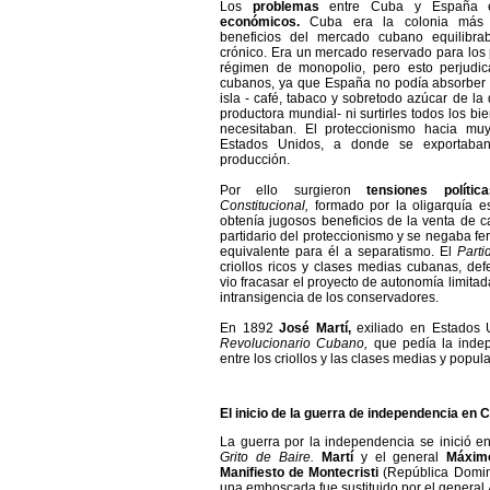
Los
problemas
entre Cuba y España e
económicos.
Cuba era la colonia más 
beneficios del mercado cubano equilibrab
crónico. Era un mercado reservado para los
régimen de monopolio, pero esto perjudic
cubanos, ya que España no podía absorber t
isla - café, tabaco y sobretodo azúcar de l
productora mundial- ni surtirles todos los 
necesitaban. El proteccionismo hacia mu
Estados Unidos, a donde se exportab
producción.
Por ello surgieron
tensiones política
Constitucional,
formado por la oligarquía es
obtenía jugosos beneficios de la venta de c
partidario del proteccionismo y se negaba f
equivalente para él a separatismo. El
Parti
criollos ricos y clases medias cubanas, de
vio fracasar el proyecto de autonomía limita
intransigencia de los conservadores.
En 1892
José Martí,
exiliado en Estados 
Revolucionario Cubano,
que pedía la inde
entre los criollos y las clases medias y popula
El inicio de la guerra de independencia en C
La guerra por la independencia se inició e
Grito de Baire.
Martí
y el general
Máxi
Manifiesto de Montecristi
(República Domini
una emboscada fue sustituido por el general