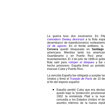
La guerra tuvo dos escenarios. En Fili
comodoro Dewey destrozó
a la flota esp
desembarco de expedicionarios norteamerica
14 de agosto
. En el frente antillano, la
Cervera
quedó bloqueada en
Santiag
americana. Mientras tanto los americ
Guantánamo y en Puerto Rico pese 
levantamientos. El 3 de julio de 1898 el gob
flota salir para
romper el bloqueo
y fue d
hecho prisionero. España firmó un armistic
evacuar Cuba y Puerto Rico.
La vencida España fue obligada a aceptar la
Unidos y firmó el
Tratado de París
de 10 de
el fin del Imperio español:
España perdió Cuba que era declar
quedó bajo la “
protección provisiona
1902 la
enmienda Platt
a la nuev
concedía a los Estados Unidos el der
asuntos internos de la nueva repú