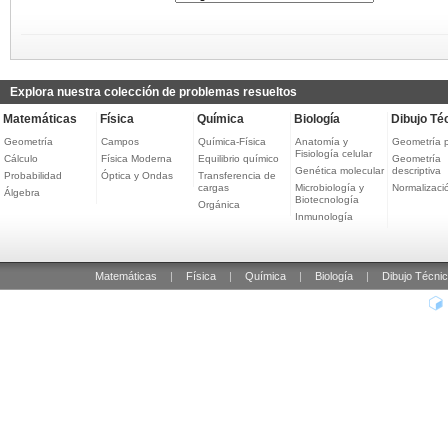
Explora nuestra colección de problemas resueltos
Matemáticas
Física
Química
Biología
Dibujo Té
Geometría
Campos
Química-Física
Anatomía y
Geometría 
Fisiología celular
Cálculo
Física Moderna
Equilibrio químico
Geometría
Genética molecular
descriptiva
Probabilidad
Óptica y Ondas
Transferencia de
cargas
Microbiología y
Normalizaci
Álgebra
Biotecnología
Orgánica
Inmunología
Matemáticas
|
Física
|
Química
|
Biología
|
Dibujo Técni