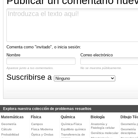
Publicar un comentario nue
Comenta como "invitado", o inicia sesión:
Nombre
Correo electrónico
Aparece junto a tus comentarios.
No se muestra públicamente.
Suscribirse a
Explora nuestra colección de problemas resueltos
Matemáticas
Física
Química
Biología
Dibujo Té
Geometría
Campos
Química-Física
Anatomía y
Geometría 
Fisiología celular
Cálculo
Física Moderna
Equilibrio químico
Geometría
Genética molecular
descriptiva
Probabilidad
Óptica y Ondas
Transferencia de