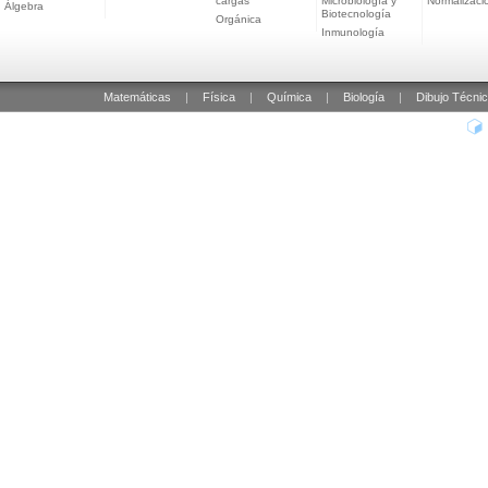
cargas
Microbiología y
Normalizaci
Álgebra
Biotecnología
Orgánica
Inmunología
Matemáticas
|
Física
|
Química
|
Biología
|
Dibujo Técni