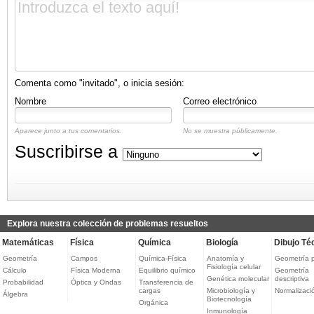
Comenta como "invitado", o inicia sesión:
Nombre
Correo electrónico
Aparece junto a tus comentarios.
No se muestra públicamente.
Suscribirse a
Explora nuestra colección de problemas resueltos
Matemáticas
Física
Química
Biología
Dibujo Té
Geometría
Campos
Química-Física
Anatomía y
Geometría 
Fisiología celular
Cálculo
Física Moderna
Equilibrio químico
Geometría
Genética molecular
descriptiva
Probabilidad
Óptica y Ondas
Transferencia de
cargas
Microbiología y
Normalizaci
Álgebra
Biotecnología
Orgánica
Inmunología