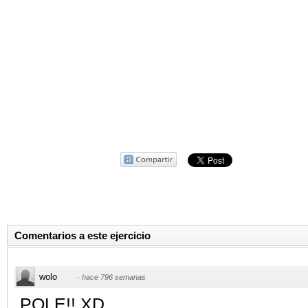
Comentarios a este ejercicio
wolo
·
hace 796 semanas
POLE!! XD