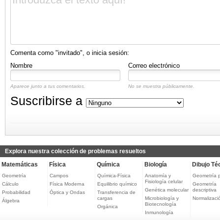
Comenta como "invitado", o inicia sesión:
Nombre
Correo electrónico
Aparece junto a tus comentarios.
No se muestra públicamente.
Suscribirse a
Explora nuestra colección de problemas resueltos
Matemáticas
Física
Química
Biología
Dibujo Té
Geometría
Campos
Química-Física
Anatomía y
Geometría 
Fisiología celular
Cálculo
Física Moderna
Equilibrio químico
Geometría
Genética molecular
descriptiva
Probabilidad
Óptica y Ondas
Transferencia de
cargas
Microbiología y
Normalizaci
Álgebra
Biotecnología
Orgánica
Inmunología