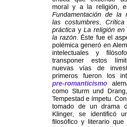
moral y a la religión, 
Fundamentación de la m
las costumbres
,
Crític
práctica
y
La religión en 
la razón
. Éste fue el as
polémica generó en Ale
intelectuales y filósof
transponer estos lími
nuevas vías de invest
primeros fueron los in
pre-romanticismo
alemá
como Sturm und Drang,
Tempestad e ímpetu. Con
tomado de un drama d
Klinger, se identificó 
filosófico y literario qu