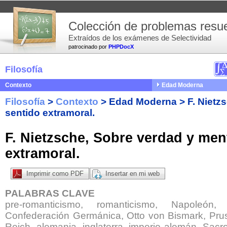
Colección de problemas resue
Extraídos de los exámenes de Selectividad
patrocinado por
PHPDocX
Filosofía
Contexto
Edad Moderna
Filosofía
>
Contexto
>
Edad Moderna
>
F. Nietz
sentido extramoral.
F. Nietzsche, Sobre verdad y men
extramoral.
Imprimir como PDF
Insertar en mi web
PALABRAS CLAVE
pre-romanticismo, romanticismo, Napoleón
Confederación Germánica, Otto von Bismark, Prusi
Reich, alemania, inglaterra, imperio alemán, Sa