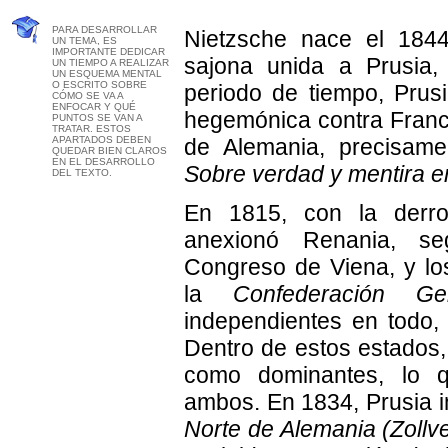
PARA DESARROLLAR
Nietzsche nace el 1844
UN TEMA, ES
IMPORTANTE DEDICAR
sajona unida a Prusia
UN TIEMPO A REALIZAR
UN ESQUEMA MENTAL
O ESCRITO SOBRE
periodo de tiempo, Prus
CÓMO SE VA A
ENFOCAR Y QUÉ
hegemónica contra Franci
PUNTOS SE VAN A
TRATAR. ESTOS
APARTADOS DEBEN
de Alemania, precisame
QUEDAR BIEN CLAROS
EN EL DESARROLLO
Sobre verdad y mentira e
DEL TEXTO.
En 1815, con la derro
anexionó Renania, se
Congreso de Viena, y lo
la
Confederación Ge
independientes en todo, 
Dentro de estos estados, 
como dominantes, lo q
ambos. En 1834, Prusia i
Norte de Alemania (Zollve