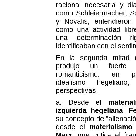
racional necesaria y dia
como Schleiermacher, Sc
y Novalis, entendieron e
como una actividad libr
una determinación ri
identificaban con el senti
En la segunda mitad d
produjo un fuerte 
romanticismo, en pa
idealismo hegeliano
perspectivas.
a. Desde
el materia
izquierda hegeliana
, F
su concepto de "alienación
desde el
materialismo 
Marx
, que critica el fr