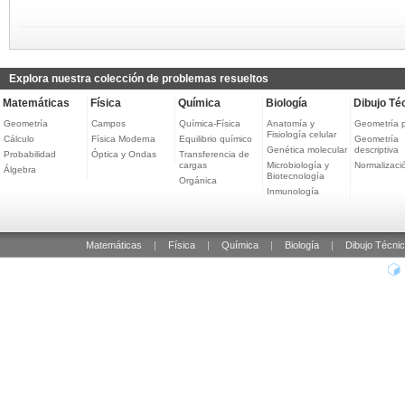
Explora nuestra colección de problemas resueltos
Matemáticas
Física
Química
Biología
Dibujo Té
Geometría
Campos
Química-Física
Anatomía y
Geometría 
Fisiología celular
Cálculo
Física Moderna
Equilibrio químico
Geometría
Genética molecular
descriptiva
Probabilidad
Óptica y Ondas
Transferencia de
cargas
Microbiología y
Normalizaci
Álgebra
Biotecnología
Orgánica
Inmunología
Matemáticas
|
Física
|
Química
|
Biología
|
Dibujo Técni