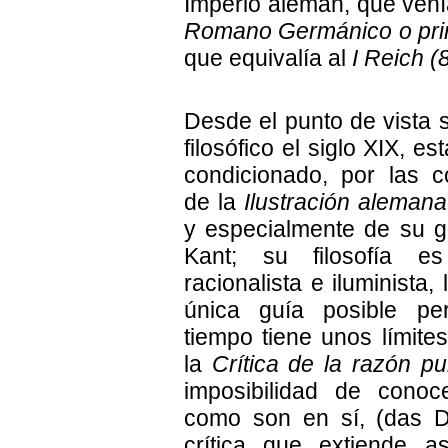
Imperio alemán, que vení
Romano Germánico o prim
que equivalía al
I Reich (
Desde el punto de vista s
filosófico el siglo XIX, e
condicionado, por las 
de la
Ilustración alemana
y especialmente de su 
Kant; su filosofía 
racionalista e iluminista,
única guía posible p
tiempo tiene unos límite
la
Crítica de la razón pu
imposibilidad de conoc
como son en sí, (das D
crítica que extiende a