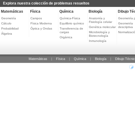
Explora nuestra colección de problemas resueltos
Matemáticas
Física
Química
Biología
Dibujo Té
Geometría
Campos
Química-Física
Anatomía y
Geometría 
Fisiología celular
Cálculo
Física Moderna
Equilibrio químico
Geometría
Genética molecular
descriptiva
Probabilidad
Óptica y Ondas
Transferencia de
cargas
Microbiología y
Normalizaci
Álgebra
Biotecnología
Orgánica
Inmunología
Matemáticas
|
Física
|
Química
|
Biología
|
Dibujo Técni