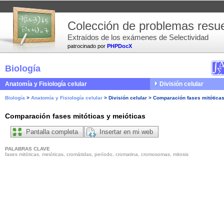
Colección de problemas resue
Extraídos de los exámenes de Selectividad
patrocinado por
PHPDocX
Biología
Anatomía y Fisiología celular
División celular
Biología
>
Anatomía y Fisiología celular
>
División celular
>
Comparación fases mitóticas
Comparación fases mitóticas y meióticas
Pantalla completa
Insertar en mi web
PALABRAS CLAVE
fases mitóticas, meióticas, cromátidas, período, cromatina, cromosomas, mitosis