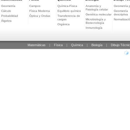
Geometría
Campos
Química-Física
Anatomía y
Geometría 
Fisiología celular
Cálculo
Física Moderna
Equilibrio químico
Geometría
Genética molecular
descriptiva
Probabilidad
Óptica y Ondas
Transferencia de
cargas
Microbiología y
Normalizaci
Álgebra
Biotecnología
Orgánica
Inmunología
Matemáticas
|
Física
|
Química
|
Biología
|
Dibujo Técni