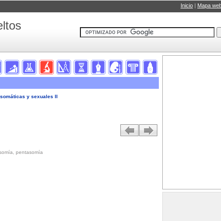
Inicio
|
Mapa we
ltos
somáticas y sexuales II
rasomía, pentasomía