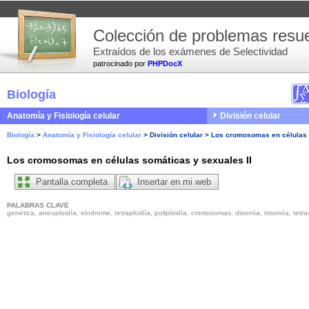
Colección de problemas resue
Extraídos de los exámenes de Selectividad
patrocinado por
PHPDocX
Biología
Anatomía y Fisiología celular
División celular
Biología
>
Anatomía y Fisiología celular
>
División celular
>
Los cromosomas en células 
Los cromosomas en células somáticas y sexuales II
Pantalla completa
Insertar en mi web
PALABRAS CLAVE
genética, aneuploidía, síndrome, tetraploidía, poliploidía, cromosomas, disomía, trisomía, tet