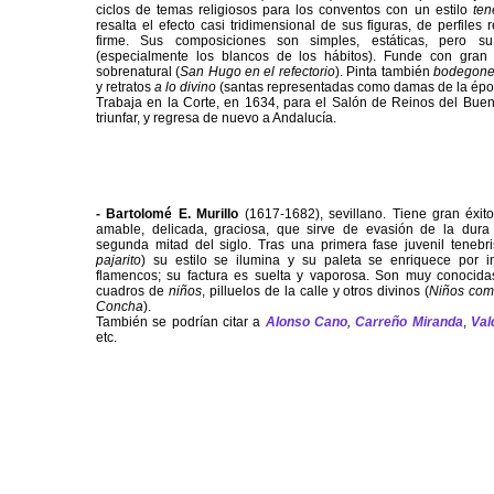
ciclos de temas religiosos para los conventos con un estilo
tene
resalta el efecto casi tridimensional de sus figuras, de perfile
firme. Sus composiciones son simples, estáticas, pero s
(especialmente los blancos de los hábitos). Funde con gran s
sobrenatural (
San Hugo en el refectorio
). Pinta también
bodegone
y retratos
a lo divino
(santas representadas como damas de la épo
Trabaja en la Corte, en 1634, para el Salón de Reinos del Bue
triunfar, y regresa de nuevo a Andalucía.
- Bartolomé E. Murillo
(1617-1682), sevillano. Tiene gran éxito
amable, delicada, graciosa, que sirve de evasión de la dura 
segunda mitad del siglo. Tras una primera fase juvenil tenebri
pajarito
) su estilo se ilumina y su paleta se enriquece por in
flamencos; su factura es suelta y vaporosa. Son muy conocid
cuadros de
niños
, pilluelos de la calle y otros divinos (
Niños com
Concha
).
También se podrían citar a
Alonso Cano
,
Carreño Miranda
,
Val
etc.