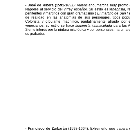
- José de Ribera
(1591-1652)
: Valenciano, marcha muy pronto a
Nápoles al servicio del virrey español. Su estilo es
tenebrista
, 
penitentes y martirios con gran dramatismo (
El martirio de San F
de realidad en las anatomías de sus personajes, tipos popu
Colorista y dibujante magnífico, paulatinamente atraído por 
venecianos, su estilo se hace
iluminista
(
Inmaculada
para las A
Siente interés por la pintura mitológica y por personajes marginale
es grabador.
- Francisco de Zurbarán
(1598-1664). Extremeño que trabaja e