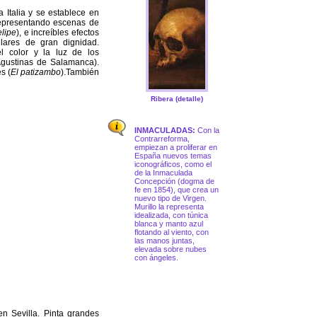
 Italia y se establece en
representando escenas de
elipe
), e increíbles efectos
lares de gran dignidad.
el color y la luz de los
gustinas de Salamanca).
s (
El patizambo
).También
Ribera (detalle)
INMACULADAS:
Con la
Contrarreforma,
empiezan a proliferar en
España nuevos temas
iconográficos, como el
de la Inmaculada
Concepción (dogma de
fe en 1854), que crea un
nuevo tipo de Virgen.
Murillo la representa
idealizada, con túnica
blanca y manto azul
flotando al viento, con
las manos juntas,
elevada sobre nubes
con ángeles.
n Sevilla. Pinta grandes