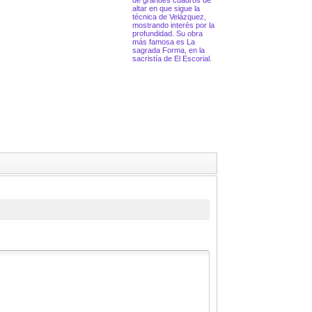
de grandes cuadros de
altar en que sigue la
técnica de Velázquez,
mostrando interés por la
profundidad. Su obra
más famosa es La
sagrada Forma, en la
sacristía de El Escorial.