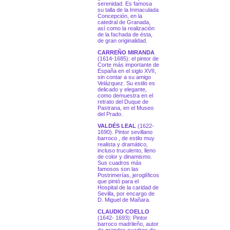
serenidad. Es famosa
su talla de la Inmaculada
Concepción, en la
catedral de Granada,
así como la realización
de la fachada de ésta,
de gran originalidad.
CARREÑO MIRANDA
(1614-1685): el pintor de
Corte más importante de
España en el siglo XVII,
sin contar a su amigo
Velázquez. Su estilo es
delicado y elegante,
como demuestra en el
retrato del Duque de
Pastrana, en el Museo
del Prado.
VALDÉS LEAL
(1622-
1690). Pintor sevillano
barroco , de estilo muy
realista y dramático,
incluso truculento, lleno
de color y dinamismo.
Sus cuadros más
famosos son las
Postrimerías, jeroglíficos
que pintó para el
Hospital de la caridad de
Sevilla, por encargo de
D. Miguel de Mañara.
CLAUDIO COELLO
(1642- 1693): Pintor
barroco madrileño, autor