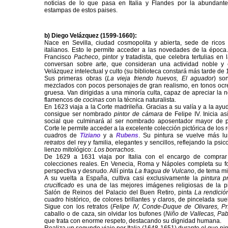
noticias de lo que pasa en Italia y Flandes por la abundante
estampas de estos paises.
b) Diego Velázquez (1599-1660):
Nace en Sevilla, ciudad cosmopolita y abierta, sede de rico
italianos. Esto le permite acceder a las novedades de la época.
Francisco
Pacheco
, pintor y tratadista, que celebra tertulias en l
conversan sobre arte, que consideran una actividad noble y 
Velázquez intelectual y culto (su biblioteca constará más tarde de
Sus primeras obras (
La vieja friendo huevos, El aguador
) so
mezclados con pocos personajes de gran realismo, en tonos ocr
gruesa. Van dirigidas a una minoría culta, capaz de apreciar la 
flamencos de
cocinas
con la técnica naturalista.
En 1623 viaja a la Corte madrileña. Gracias a su valía y a la ay
consigue ser nombrado
pintor de cámara
de Felipe IV. Inicia a
social que culminará al ser nombrado aposentador mayor de p
Corte le permite acceder a la excelente colección pictórica de los 
cuadros de
Tiziano
y a
Rubens
. Su pintura se vuelve más lum
retratos
del rey y familia, elegantes y sencillos, reflejando la psi
lienzo mitológico:
Los borrachos
.
De 1629 a 1631 viaja por Italia con el encargo de comprar
colecciones reales. En Venecia, Roma y Nápoles completa su fo
perspectiva y desnudo. Allí pinta
La fragua de Vulcano
, de tema mi
A su vuelta a España, cultiva casi exclusivamente la
pintura p
crucificado
es una de las mejores imágenes religiosas de la pi
Salón de Reinos del Palacio del Buen Retiro, pinta
La rendici
cuadro histórico, de colores brillantes y claros, de pincelada sue
Sigue con los retratos (
Felipe IV, Conde-Duque de Olivares, Pr
caballo o de caza, sin olvidar los bufones (
Niño de Vallecas, Pabl
que trata con enorme respeto, destacando su dignidad humana.