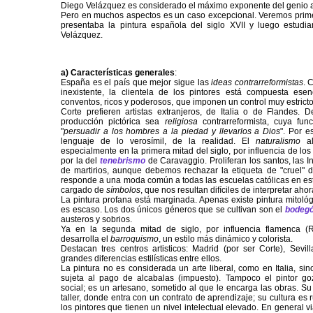
Diego Velázquez es considerado el máximo exponente del genio ar
Pero en muchos aspectos es un caso excepcional. Veremos prim
presentaba la pintura española del siglo XVII y luego estudia
Velázquez.
a) Características generales
:
España es el país que mejor sigue las
ideas contrarreformistas
. 
inexistente, la clientela de los pintores está compuesta esen
conventos, ricos y poderosos, que imponen un control muy estricto a
Corte prefieren artistas extranjeros, de Italia o de Flandes.
producción pictórica sea
religiosa
contrarreformista, cuya fu
"
persuadir a los hombres a la piedad y llevarlos a Dios
". Por es
lenguaje de lo verosímil, de la realidad. El
naturalismo
a
especialmente en la primera mitad del siglo, por influencia de lo
por la del
tenebrismo
de Caravaggio. Proliferan los santos, las 
de martirios, aunque debemos rechazar la etiqueta de "cruel" 
responde a una moda común a todas las escuelas católicas en est
cargado de
símbolos
, que nos resultan difíciles de interpretar ahor
La pintura profana está marginada. Apenas existe pintura mitológi
es escaso. Los dos únicos géneros que se cultivan son el
bodeg
austeros y sobrios.
Ya en la segunda mitad de siglo, por influencia flamenca (
desarrolla el
barroquismo
, un estilo más dinámico y colorista.
Destacan tres centros artisticos: Madrid (por ser Corte), Sevil
grandes diferencias estilísticas entre ellos.
La pintura no es considerada un arte liberal, como en Italia, sin
sujeta al pago de alcabalas (impuesto). Tampoco el pintor go
social; es un artesano, sometido al que le encarga las obras. S
taller, donde entra con un contrato de aprendizaje; su cultura es 
los pintores que tienen un nivel intelectual elevado. En general 