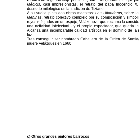
Realiza un segundo viaje por Italia (1648-1651) durante el que pi
Médicis
, casi impresionistas, el retrato del papa Inocencio X
desnudo mitológico en la tradición de Tiziano.
A su vuelta pinta dos obras maestras:
Las Hilanderas
, sobre l
Meninas
, retrato colectivo complejo por su composición y simbo
reyes reflejados en un espejo, Velázquez - que reclama la consid
una actividad intelectual - y el propio espectador, que queda i
Alcanza una incomparable calidad artística en el dominio de la 
luz.
Tras conseguir ser nombrado Caballero de la Orden de Santia
muere Velázquez en 1660.
c) Otros grandes pintores barrocos: