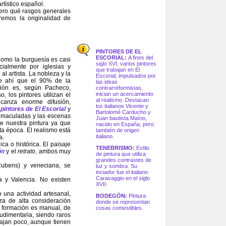
tístico español.
ero qué rasgos generales
remos la originalidad de
PINTORES DE EL
ESCORIAL:
A fines del
Como la burguesía es casi
siglo XVI, varios pintores
cialmente por iglesias y
que trabajan en El
l artista. La nobleza y la
Escorial, impulsados por
 De ahí que el 90% de la
las ideas
nción es, según Pacheco,
contrarreformistas,
inician un acercamiento
o, los pintores utilizan el
al realismo. Destacan
lcanza enorme difusión,
los italianos Vicente y
s
pintores de El Escorial
y
Bartolomé Carducho y
Inmaculadas y las escenas
Juan bautista Maíno,
de nuestra pintura ya que
nacido en España, pero
a época. El realismo está
también de origen
italiano.
a.
ca o histórica. El paisaje
TENEBRISMO:
Estilo
ón
y el
retrato
, ambos muy
de pintura que utiliza
grandes contrastes de
Rubens) y veneciana, se
luz y sombra. Su
inciador fue el italiano
Caravaggio en el siglo
la y Valencia. No existen
XVII.
o una actividad artesanal,
BODEGÓN:
Pintura
za de alta consideración
donde se representan
u formación es manual, de
cosas comestibles.
rudimentaria, siendo raros
viajan poco, aunque tienen