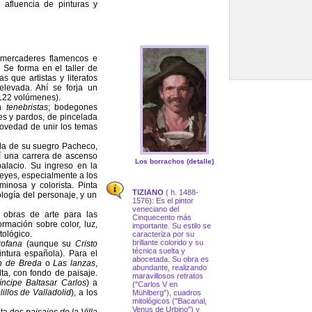
 afluencia de pinturas y
s mercaderes flamencos e
 Se forma en el taller de
as que artistas y literatos
elevada. Ahí se forja un
 122 volúmenes).
n
tenebristas
; bodegones
es y pardos, de pincelada
novedad de unir los temas
uda de su suegro Pacheco,
sí una carrera de ascenso
Los borrachos (detalle)
alacio. Su ingreso en la
reyes, especialmente a los
inosa y colorista. Pinta
TIZIANO
( h. 1488-
cología del personaje, y un
1576): Es el pintor
veneciano del
 obras de arte para las
Cinquecento más
rmación sobre color, luz,
importante. Su estilo se
tológico.
caracteriza por su
brillante colorido y su
rofana
(aunque su
Cristo
técnica suelta y
ntura española). Para el
abocetada. Su obra es
ón de Breda
o
Las lanzas
,
abundante, realizando
lta, con fondo de paisaje.
maravillosos retratos
íncipe Baltasar Carlos
) a
("Carlos V en
illos de Valladolid
), a los
Mühlberg"), cuadros
mitológicos ("Bacanal,
Venus de Urbino") y