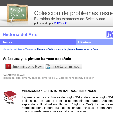
Colección de problemas resue
Extraídos de los exámenes de Selectividad
patrocinado por
PHPDocX
Historia del Arte
Temas
Pintura
Historia del Arte
>
Temas
>
Pintura
>
Velázquez y la pintura barroca española
Velázquez y la pintura barroca española
Imprimir como PDF
Insertar en mi web
PALABRAS CLAVE
velázquez, arte, pintura, barroco, pintores de El Escorial, tenebrismo, bodegón
VELÁZQUEZ Y LA PINTURA BARROCA ESPAÑOLA
:
España vive desde finales del siglo XVI y durante el siglo XV
política, que le hace perder su hegemonía en Europa. Sin em
esplendor cultural (el mal llamado "Siglo de Oro"). La pintura 
medio inferior a la europea, cuenta con unos artistas (Ribera, Zurb
que son verdaderas cumbres del arte universal.