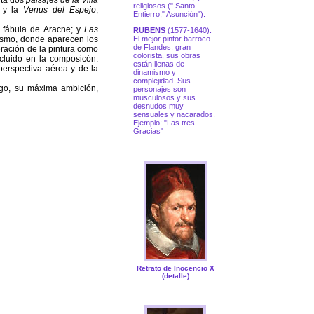
nta dos
paisajes de la Villa
religiosos (" Santo
, y la
Venus del Espejo
,
Entierro," Asunción").
a fábula de Aracne; y
Las
RUBENS
(1577-1640):
lismo, donde aparecen los
El mejor pintor barroco
de Flandes; gran
eración de la pintura como
colorista, sus obras
ncluido en la composicón.
están llenas de
perspectiva aérea y de la
dinamismo y
complejidad. Sus
go, su máxima ambición,
personajes son
musculosos y sus
desnudos muy
sensuales y nacarados.
Ejemplo: "Las tres
Gracias"
Retrato de Inocencio X
(detalle)