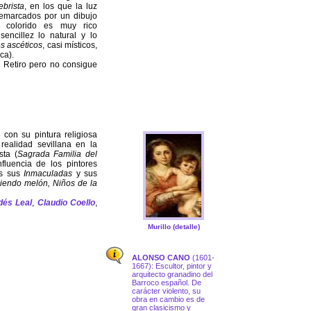
brista
, en los que la luz
s remarcados por un dibujo
u colorido es muy rico
encillez lo natural y lo
s ascéticos
, casi místicos,
ca).
n Retiro pero no consigue
 con su pintura religiosa
realidad sevillana en la
sta (
Sagrada Familia del
fluencia de los pintores
as sus
Inmaculadas
y sus
iendo melón, Niños de la
dés Leal
,
Claudio Coello
,
Murillo (detalle)
ALONSO CANO
(1601-
1667): Escultor, pintor y
arquitecto granadino del
Barroco español. De
carácter violento, su
obra en cambio es de
gran clasicismo y