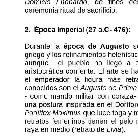
Domicio Enobarbo
, de fines de
ceremonia ritual de sacrificio.
2. Época Imperial (27 a.C- 476):
Durante la
época de
Augusto
se
griego y los refinamientos helenísti
aunque el pueblo no llegó a e
aristocrática corriente. El arte se ha
el emperador la figura más ret
conocidos son el
Augusto de Prima
- como mando militar con coraza-
una postura inspirada en el Dorífor
Pontífex Maximus
que luce toga y 
retratos femeninos tienen el pel
raya en medio (retrato de
Livia
).