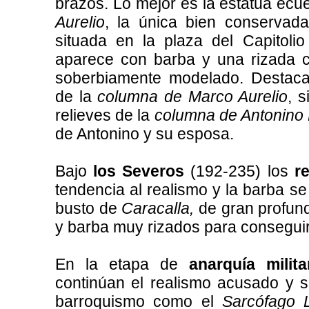
brazos. Lo mejor es la estatua ec
Aurelio
, la única bien conservad
situada en la plaza del Capitol
aparece con barba y una rizada ca
soberbiamente modelado. Destac
de la
columna de Marco Aurelio
, s
relieves de la
columna de Antonino 
de Antonino y su esposa.
Bajo
los Severos
(192-235) los
r
tendencia al realismo y la barba s
busto de
Caracalla,
de gran profund
y barba muy rizados para consegui
En la etapa de
anarquía milita
continúan el realismo acusado y
barroquismo como el
Sarcófago L