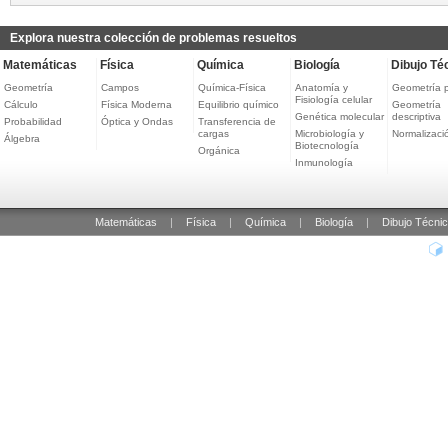
Explora nuestra colección de problemas resueltos
Matemáticas
Física
Química
Biología
Dibujo Té
Geometría
Campos
Química-Física
Anatomía y
Geometría 
Fisiología celular
Cálculo
Física Moderna
Equilibrio químico
Geometría
Genética molecular
descriptiva
Probabilidad
Óptica y Ondas
Transferencia de
cargas
Microbiología y
Normalizaci
Álgebra
Biotecnología
Orgánica
Inmunología
Matemáticas
|
Física
|
Química
|
Biología
|
Dibujo Técni