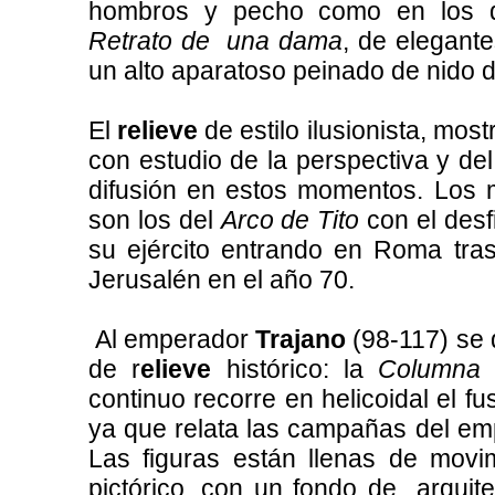
hombros y pecho como en los
Retrato de una dama
, de elegante
un alto aparatoso peinado de nido d
El
relieve
de estilo ilusionista, mos
con estudio de la perspectiva y de
difusión en estos momentos. Los m
son los del
Arco de Tito
con el desfi
su ejército entrando en Roma tra
Jerusalén en el año 70.
Al emperador
Trajano
(98-117) se 
de r
elieve
histórico: la
Columna 
continuo recorre en helicoidal el fus
ya que relata las campañas del em
Las figuras están llenas de movim
pictórico, con un fondo de arquit