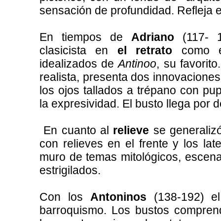
sensación de profundidad. Refleja e
En tiempos de
Adriano
(117- 13
clasicista en
el retrato
como en
idealizados de
Antinoo
, su favorit
realista, presenta dos innovaciones:
los ojos tallados a trépano con pup
la expresividad. El busto llega por 
En cuanto al
relieve
se generaliz
con relieves
en el frente y los la
muro de temas mitológicos, escena
estrigilados.
Con los
Antoninos
(138-192)
e
barroquismo. Los bustos comprend