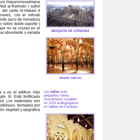
ectura hispanomusulmana
 Abd al-Rahmán I sufrió
 del califa Al-Hakam II
 naves, con el mihrab
esta (arco de herradura
) sobre doble soporte (
que no se cruzan en el
MEZQUITA DE CÓRDOBA
muy abundante y variada
detalle interior
Las
taifas
eran
a y es el edificio más
pequeños reinos
o XI. Está fortificado
musulmanes surgidos
ior. Los materiales son
en 1032 al disgregarse
ixtilíneos- formados por
el Califato de Córdoba.
ón vegetal) y epigráfica