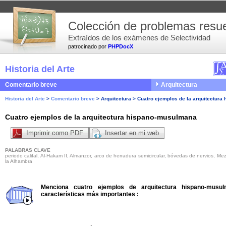
Colección de problemas resue
Extraídos de los exámenes de Selectividad
patrocinado por
PHPDocX
Historia del Arte
Comentario breve
Arquitectura
Historia del Arte
>
Comentario breve
>
Arquitectura
>
Cuatro ejemplos de la arquitectur
Cuatro ejemplos de la arquitectura hispano-musulmana
Imprimir como PDF
Insertar en mi web
PALABRAS CLAVE
periodo califal, Al-Hakam II, Almanzor, arco de herradura semicircular, bóvedas de nervios, Mez
la Alhambra
Menciona cuatro ejemplos de arquitectura hispano-musul
características más importantes
: