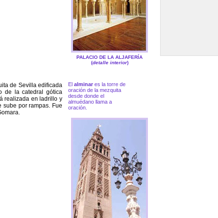
PALACIO DE LA ALJAFERÍA
(
detalle interior
)
El
alminar
es la torre de
ita de Sevilla edificada
oración de la mezquita
 de la catedral gótica
desde donde el
 realizada en ladrillo y
almuédano llama a
e sube por rampas. Fue
oración.
 Gomara.