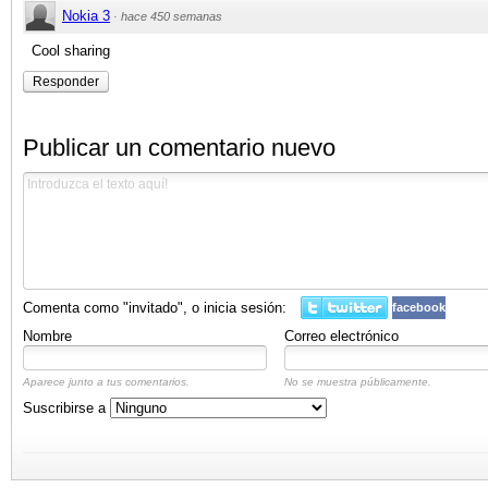
Nokia 3
·
hace 450 semanas
Cool sharing
Responder
Publicar un comentario nuevo
Comenta como "invitado", o inicia sesión:
facebook
Nombre
Correo electrónico
Aparece junto a tus comentarios.
No se muestra públicamente.
Suscribirse a