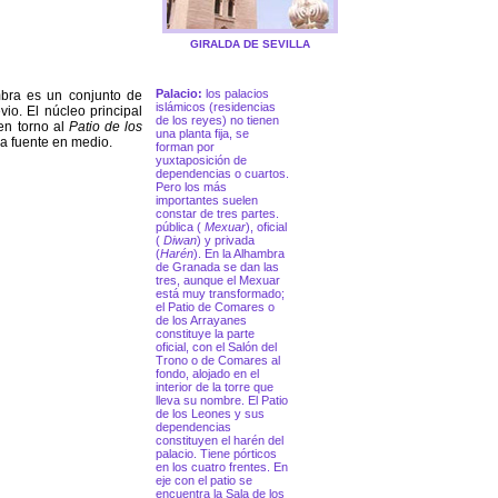
GIRALDA DE SEVILLA
Palacio:
los palacios
bra es un conjunto de
islámicos (residencias
vio. El núcleo principal
de los reyes) no tienen
en torno al
Patio de los
una planta fija, se
a fuente en medio.
forman por
yuxtaposición de
dependencias o cuartos.
Pero los más
importantes suelen
constar de tres partes.
pública (
Mexuar
), oficial
(
Diwan
) y privada
(
Harén
). En la Alhambra
de Granada se dan las
tres, aunque el Mexuar
está muy transformado;
el Patio de Comares o
de los Arrayanes
constituye la parte
oficial, con el Salón del
Trono o de Comares al
fondo, alojado en el
interior de la torre que
lleva su nombre. El Patio
de los Leones y sus
dependencias
constituyen el harén del
palacio. Tiene pórticos
en los cuatro frentes. En
eje con el patio se
encuentra la Sala de los