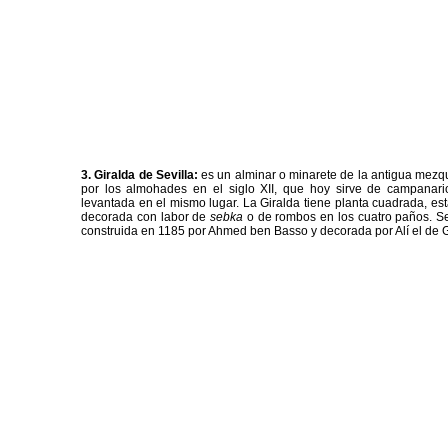
3.
Giralda de Sevilla:
es un alminar o minarete de la antigua mezqu
por los almohades en el siglo XII, que hoy sirve de campanario
levantada en el mismo lugar. La Giralda tiene planta cuadrada, está
decorada con labor de
sebka
o de rombos en los cuatro paños. S
construida en 1185 por Ahmed ben Basso y decorada por Alí el de