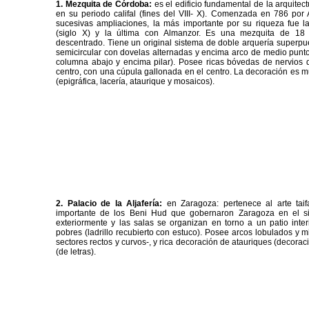
1.
Mezquita de Córdoba:
es el edificio fundamental de la arquit
en su periodo califal (fines del VIII- X). Comenzada en 786 por
sucesivas ampliaciones, la más importante por su riqueza fue la
(siglo X) y la última con Almanzor. Es una mezquita de 18
descentrado. Tiene un original sistema de doble arquería superpu
semicircular con dovelas alternadas y encima arco de medio punto
columna abajo y encima pilar). Posee ricas bóvedas de nervios 
centro, con una cúpula gallonada en el centro. La decoración es 
(epigráfica, lacería, ataurique y mosaicos).
2.
Palacio de la Aljafería:
en Zaragoza: pertenece al arte taif
importante de los Beni Hud que gobernaron Zaragoza en el sigl
exteriormente y las salas se organizan en torno a un patio inter
pobres (ladrillo recubierto con estuco). Posee arcos lobulados y m
sectores rectos y curvos-, y rica decoración de atauriques (decoraci
(de letras).