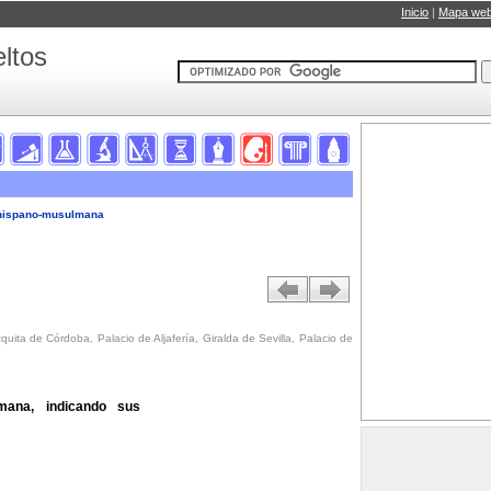
Inicio
|
Mapa we
ltos
a hispano-musulmana
quita de Córdoba, Palacio de Aljafería, Giralda de Sevilla, Palacio de
mana, indicando sus