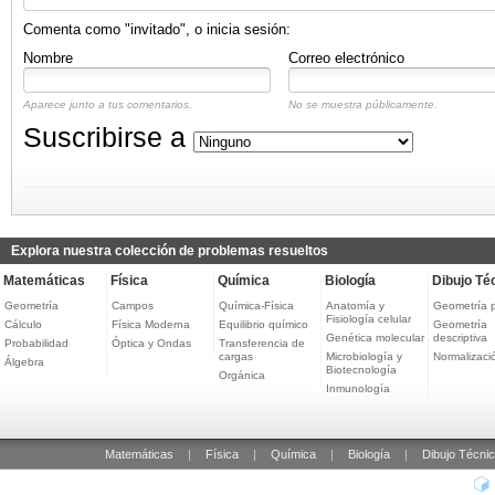
Comenta como "invitado", o inicia sesión:
Nombre
Correo electrónico
Aparece junto a tus comentarios.
No se muestra públicamente.
Suscribirse a
Explora nuestra colección de problemas resueltos
Matemáticas
Física
Química
Biología
Dibujo Té
Geometría
Campos
Química-Física
Anatomía y
Geometría 
Fisiología celular
Cálculo
Física Moderna
Equilibrio químico
Geometría
Genética molecular
descriptiva
Probabilidad
Óptica y Ondas
Transferencia de
cargas
Microbiología y
Normalizaci
Álgebra
Biotecnología
Orgánica
Inmunología
Matemáticas
|
Física
|
Química
|
Biología
|
Dibujo Técni