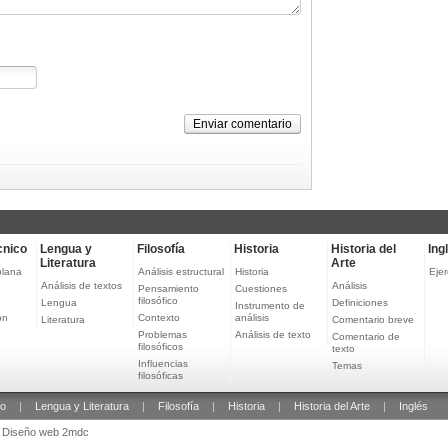
Enviar comentario
cnico
Lengua y
Filosofía
Historia
Historia del
Ing
Literatura
Arte
plana
Análisis estructural
Historia
Ejer
Análisis de textos
Análisis
Pensamiento
Cuestiones
filosófico
Lengua
Definiciones
Instrumento de
ón
Contexto
análisis
Literatura
Comentario breve
Problemas
Análisis de texto
Comentario de
filosóficos
texto
Influencias
Temas
filosóficas
co
|
Lengua y Literatura
|
Filosofía
|
Historia
|
Historia del Arte
|
Inglés
Diseño web 2mdc