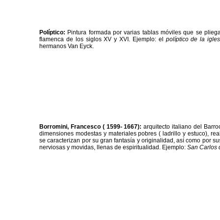
Políptico:
Pintura formada por varias tablas móviles que se plie
flamenca de los siglos XV y XVI. Ejemplo: el
políptico de la igl
hermanos Van Eyck.
Borromini, Francesco ( 1599- 1667):
arquitecto italiano del Barroc
dimensiones modestas y materiales pobres ( ladrillo y estuco), rea
se caracterizan por su gran fantasía y originalidad, así como por s
nerviosas y movidas, llenas de espiritualidad. Ejemplo:
San Carlos 