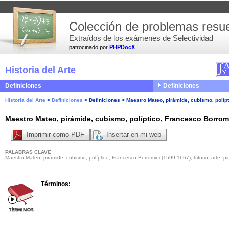
Colección de problemas resue
Extraídos de los exámenes de Selectividad
patrocinado por
PHPDocX
Historia del Arte
Definiciones
Definiciones
Historia del Arte
>
Definiciones
>
Definiciones
>
Maestro Mateo, pirámide, cubismo, polípt
Maestro Mateo, pirámide, cubismo, políptico, Francesco Borromin
Imprimir como PDF
Insertar en mi web
PALABRAS CLAVE
Maestro Mateo, pirámide, cubismo, políptico, Francesco Borromini (1599-1667), triforio, arte, pin
Términos: