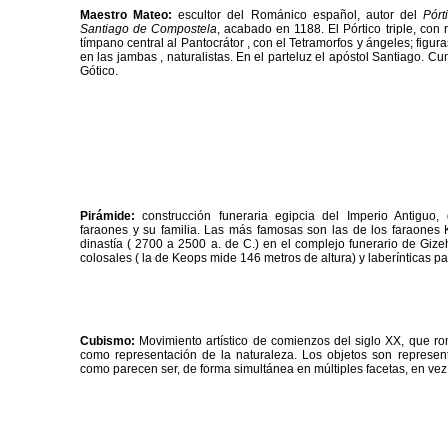
Maestro Mateo:
escultor del Románico español, autor del
Pórt
Santiago de Compostela
, acabado en 1188. El Pórtico triple, con 
tímpano central al Pantocrátor , con el Tetramorfos y ángeles; figur
en las jambas , naturalistas. En el parteluz el apóstol Santiago. Cu
Gótico.
Pirámide:
construcción funeraria egipcia del Imperio Antiguo,
faraones y su familia. Las más famosas son las de los faraones K
dinastía ( 2700 a 2500 a. de C.) en el complejo funerario de Gizeh
colosales ( la de Keops mide 146 metros de altura) y laberínticas pa
Cubismo:
Movimiento artístico de comienzos del siglo XX, que rom
como representación de la naturaleza. Los objetos son repres
como parecen ser, de forma simultánea en múltiples facetas, en vez d