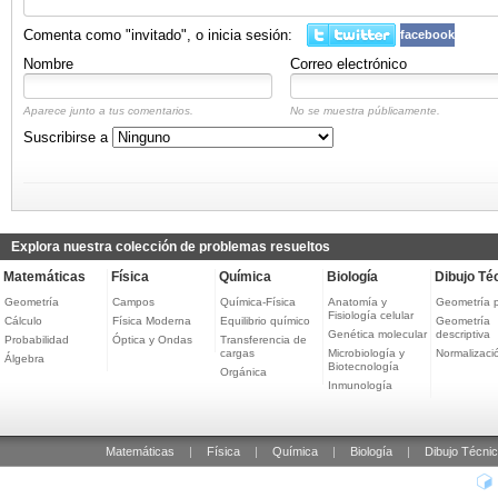
Comenta como "invitado", o inicia sesión:
facebook
Nombre
Correo electrónico
Aparece junto a tus comentarios.
No se muestra públicamente.
Suscribirse a
Explora nuestra colección de problemas resueltos
Matemáticas
Física
Química
Biología
Dibujo Té
Geometría
Campos
Química-Física
Anatomía y
Geometría 
Fisiología celular
Cálculo
Física Moderna
Equilibrio químico
Geometría
Genética molecular
descriptiva
Probabilidad
Óptica y Ondas
Transferencia de
cargas
Microbiología y
Normalizaci
Álgebra
Biotecnología
Orgánica
Inmunología
Matemáticas
|
Física
|
Química
|
Biología
|
Dibujo Técni