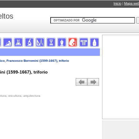
Inicio
|
Mapa we
ltos
ico, Francesco Borromini (1599-1667), triforio
i (1599-1667), triforio
tura, escultura, arquitectura